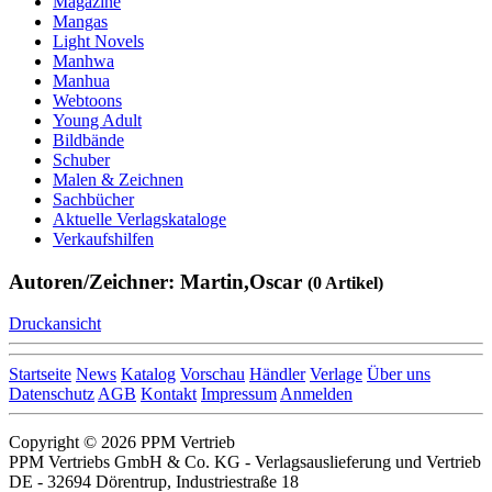
Magazine
Mangas
Light Novels
Manhwa
Manhua
Webtoons
Young Adult
Bildbände
Schuber
Malen & Zeichnen
Sachbücher
Aktuelle Verlagskataloge
Verkaufshilfen
Autoren/Zeichner: Martin,Oscar
(0 Artikel)
Druckansicht
Startseite
News
Katalog
Vorschau
Händler
Verlage
Über uns
Datenschutz
AGB
Kontakt
Impressum
Anmelden
Copyright © 2026 PPM Vertrieb
PPM Vertriebs GmbH & Co. KG - Verlagsauslieferung und Vertrieb
DE - 32694 Dörentrup, Industriestraße 18