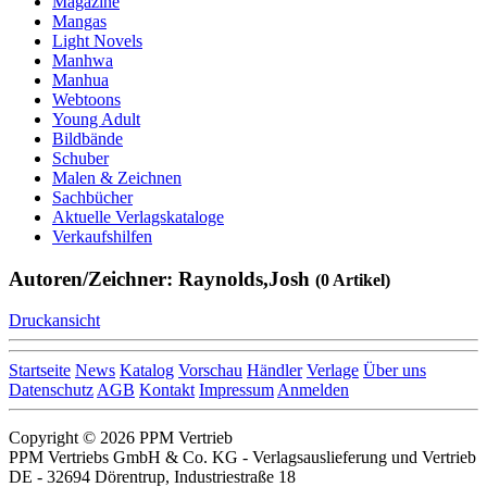
Magazine
Mangas
Light Novels
Manhwa
Manhua
Webtoons
Young Adult
Bildbände
Schuber
Malen & Zeichnen
Sachbücher
Aktuelle Verlagskataloge
Verkaufshilfen
Autoren/Zeichner: Raynolds,Josh
(0 Artikel)
Druckansicht
Startseite
News
Katalog
Vorschau
Händler
Verlage
Über uns
Datenschutz
AGB
Kontakt
Impressum
Anmelden
Copyright © 2026 PPM Vertrieb
PPM Vertriebs GmbH & Co. KG - Verlagsauslieferung und Vertrieb
DE - 32694 Dörentrup, Industriestraße 18