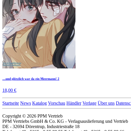
…und plötzlich war da ein Meermann! 2
18,00 €
Startseite
News
Katalog
Vorschau
Händler
Verlage
Über uns
Datensc
Copyright © 2026 PPM Vertrieb
PPM Vertriebs GmbH & Co. KG - Verlagsauslieferung und Vertrieb
DE - 32694 Dörentrup, Industriestraße 18