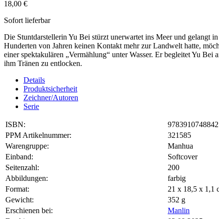
18,00 €
Sofort lieferbar
Die Stuntdarstellerin Yu Bei stürzt unerwartet ins Meer und gelangt in
Hunderten von Jahren keinen Kontakt mehr zur Landwelt hatte, möcht
einer spektakulären „Vermählung“ unter Wasser. Er begleitet Yu Bei an 
ihm Tränen zu entlocken.
Details
Produktsicherheit
Zeichner/Autoren
Serie
ISBN:
9783910748842
PPM Artikelnummer:
321585
Warengruppe:
Manhua
Einband:
Softcover
Seitenzahl:
200
Abbildungen:
farbig
Format:
21 x 18,5 x 1,
Gewicht:
352 g
Erschienen bei:
Manlin