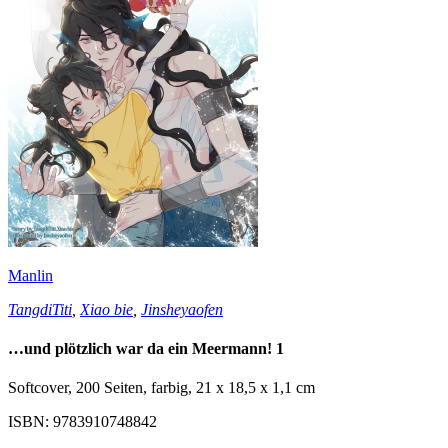
Manlin
TangdiTiti
,
Xiao bie
,
Jinsheyaofen
…und plötzlich war da ein Meermann! 1
Softcover, 200 Seiten, farbig, 21 x 18,5 x 1,1 cm
ISBN: 9783910748842