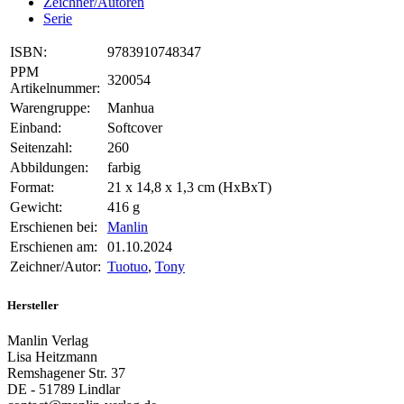
Zeichner/Autoren
Serie
ISBN:
9783910748347
PPM
320054
Artikelnummer:
Warengruppe:
Manhua
Einband:
Softcover
Seitenzahl:
260
Abbildungen:
farbig
Format:
21 x 14,8 x 1,3 cm (HxBxT)
Gewicht:
416 g
Erschienen bei:
Manlin
Erschienen am:
01.10.2024
Zeichner/Autor:
Tuotuo
,
Tony
Hersteller
Manlin Verlag
Lisa Heitzmann
Remshagener Str. 37
DE - 51789 Lindlar