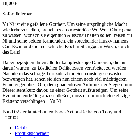
18,00 €
Sofort lieferbar
Yu Ni ist eine gefallene Gottheit. Um seine ursprüngliche Macht
wiederherzustellen, braucht es das mysteriöse Wu Wei. Ohne genau
zu wissen, wonach sie eigentlich Ausschau halten sollen, reisen Yu
Ni und seine beiden Kameraden, ein sprechender Husky namens
Carl Ewin und die menschliche Köchin Shangguan Wuzai, durch
das Land.
Dabei begegnen ihnen allerlei kampfeslustige Dämonen, die nur
darauf warten, zu köstlichen Delikatessen verarbeitet zu werden.
Nachdem das schräge Trio zuletzt die Seemonstergeschwister
bezwungen hat, sehen sie sich nun einem noch viel mächtigeren
Feind gegenüber: Oin, dem gnadenlosen Anführer der Siegerunion.
Dieser steht kurz davor, zu einer Gottheit aufzusteigen. Um seine
Evolution endgültig abzuschließen, muss er nur noch eine einzige
Existenz verschlingen – Yu Ni.
Band 02 der kunterbunten Food-Action-Reihe von Tony und
Tuotuo!
Details
Produktsicherheit