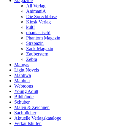
Magazine
All Verlag
AnimaniA
Die Sprechblase
Kiosk Verlag
kult!
phantastisch!
Phantom Magazin
Strapazin
Zack Magazin
Zauberstern
Zebra
Mangas
Light Novels
Manhwa
Manhua
Webtoons
Young Adult
Bildbände
Schuber
Malen & Zeichnen
Sachbücher
Aktuelle Verlagskataloge
Verkaufshilfen