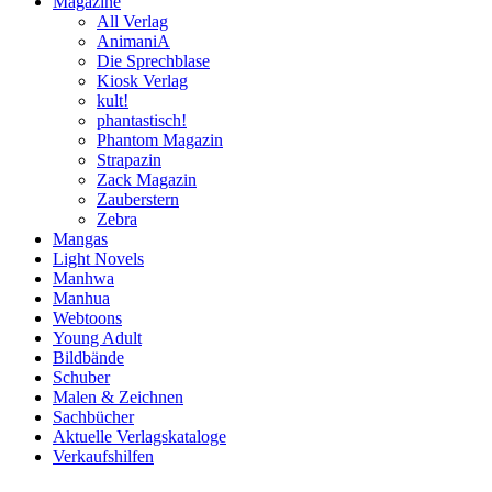
Magazine
All Verlag
AnimaniA
Die Sprechblase
Kiosk Verlag
kult!
phantastisch!
Phantom Magazin
Strapazin
Zack Magazin
Zauberstern
Zebra
Mangas
Light Novels
Manhwa
Manhua
Webtoons
Young Adult
Bildbände
Schuber
Malen & Zeichnen
Sachbücher
Aktuelle Verlagskataloge
Verkaufshilfen