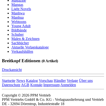
Magazine
Mangas
Light Novels
Manhwa
Manhua
Webtoons
Young Adult
Bildbände
Schuber
Malen & Zeichnen
Sachbücher
Aktuelle Verlagskataloge
Verkaufshilfen
Breitkopf Editionen
(0 Artikel)
Druckansicht
Startseite
News
Katalog
Vorschau
Händler
Verlage
Über uns
Datenschutz
AGB
Kontakt
Impressum
Anmelden
Copyright © 2026 PPM Vertrieb
PPM Vertriebs GmbH & Co. KG - Verlagsauslieferung und Vertrieb
DE - 32694 Dörentrup, Industriestraße 18