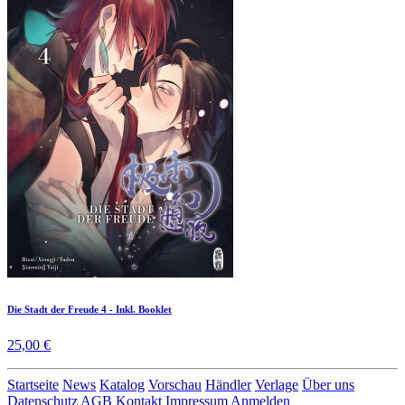
Die Stadt der Freude 4 - Inkl. Booklet
25,00 €
Startseite
News
Katalog
Vorschau
Händler
Verlage
Über uns
Datenschutz
AGB
Kontakt
Impressum
Anmelden