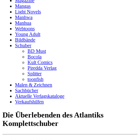
Magazine
Mangas
Light Novels
Manhwa
Manhua
Webtoons
Young Adult
Bildbände
Schuber
BD Must
Bocola
Kult Comics
Piredda Verlag
Splitter
toonfish
Malen & Zeichnen
Sachbücher
Aktuelle Verlagskataloge
Verkaufshilfen
Die Überlebenden des Atlantiks
Komplettschuber