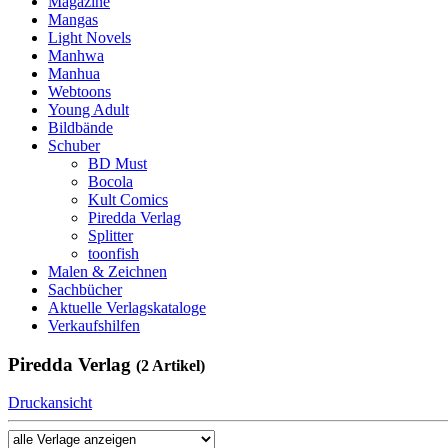
Magazine
Mangas
Light Novels
Manhwa
Manhua
Webtoons
Young Adult
Bildbände
Schuber
BD Must
Bocola
Kult Comics
Piredda Verlag
Splitter
toonfish
Malen & Zeichnen
Sachbücher
Aktuelle Verlagskataloge
Verkaufshilfen
Piredda Verlag
(2 Artikel)
Druckansicht