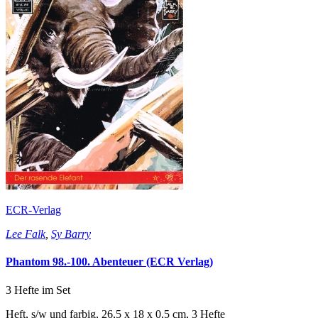
ECR-Verlag
Lee Falk
,
Sy Barry
Phantom 98.-100. Abenteuer (ECR Verlag)
3 Hefte im Set
Heft, s/w und farbig, 26,5 x 18 x 0,5 cm, 3 Hefte