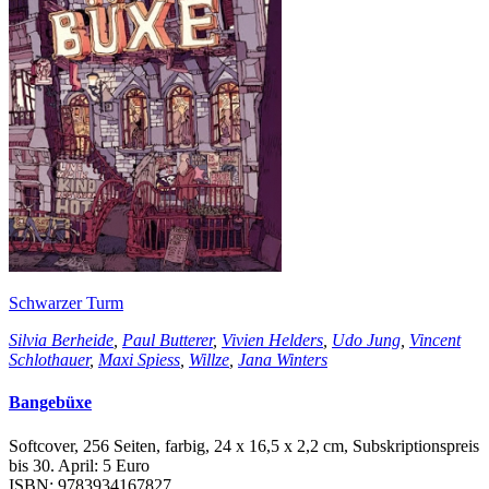
Schwarzer Turm
Silvia Berheide
,
Paul Butterer
,
Vivien Helders
,
Udo Jung
,
Vincent
Schlothauer
,
Maxi Spiess
,
Willze
,
Jana Winters
Bangebüxe
Softcover, 256 Seiten, farbig, 24 x 16,5 x 2,2 cm, Subskriptionspreis
bis 30. April: 5 Euro
ISBN: 9783934167827