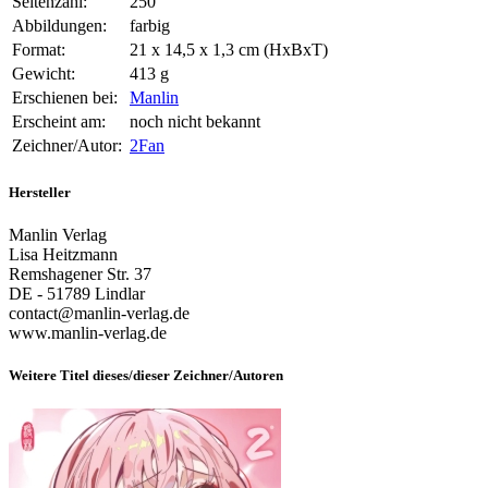
Seitenzahl:
250
Abbildungen:
farbig
Format:
21 x 14,5 x 1,3 cm (HxBxT)
Gewicht:
413 g
Erschienen bei:
Manlin
Erscheint am:
noch nicht bekannt
Zeichner/Autor:
2Fan
Hersteller
Manlin Verlag
Lisa Heitzmann
Remshagener Str. 37
DE - 51789 Lindlar
contact@manlin-verlag.de
www.manlin-verlag.de
Weitere Titel dieses/dieser Zeichner/Autoren