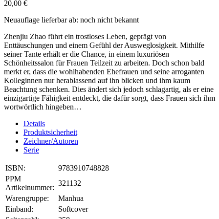
20,00 €
Neuauflage lieferbar ab: noch nicht bekannt
Zhenjiu Zhao führt ein trostloses Leben, geprägt von
Enttäuschungen und einem Gefühl der Ausweglosigkeit. Mithilfe
seiner Tante erhält er die Chance, in einem luxuriösen
Schönheitssalon für Frauen Teilzeit zu arbeiten. Doch schon bald
merkt er, dass die wohlhabenden Ehefrauen und seine arroganten
Kolleginnen nur herablassend auf ihn blicken und ihm kaum
Beachtung schenken. Dies ändert sich jedoch schlagartig, als er eine
einzigartige Fähigkeit entdeckt, die dafür sorgt, dass Frauen sich ihm
wortwörtlich hingeben…
Details
Produktsicherheit
Zeichner/Autoren
Serie
ISBN:
9783910748828
PPM
321132
Artikelnummer:
Warengruppe:
Manhua
Einband:
Softcover