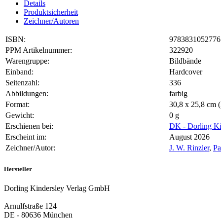
Details
Produktsicherheit
Zeichner/Autoren
ISBN:
9783831052776
PPM Artikelnummer:
322920
Warengruppe:
Bildbände
Einband:
Hardcover
Seitenzahl:
336
Abbildungen:
farbig
Format:
30,8 x 25,8 cm
Gewicht:
0 g
Erschienen bei:
DK - Dorling Ki
Erscheint im:
August 2026
Zeichner/Autor:
J. W. Rinzler
,
Pa
Hersteller
Dorling Kindersley Verlag GmbH
Arnulfstraße 124
DE - 80636 München