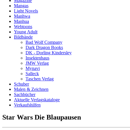
Magazine
Mangas
Light Novels
Manhwa
Manhua
Webtoons
Young Adult
Bildbände
Bad Wolf Company
Dark Dragon Books
DK - Dorling Kindersley
Insektenhaus
JMW Verlag
Mynavi
Salleck
Taschen Verlag
Schuber
Malen & Zeichnen
Sachbücher
Aktuelle Verlagskataloge
Verkaufshilfen
Star Wars Die Blaupausen