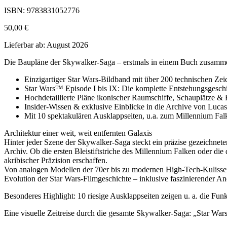
ISBN: 9783831052776
50,00 €
Lieferbar ab: August 2026
Die Baupläne der Skywalker-Saga – erstmals in einem Buch zusamme
Einzigartiger Star Wars-Bildband mit über 200 technischen Z
Star Wars™ Episode I bis IX: Die komplette Entstehungsgesch
Hochdetaillierte Pläne ikonischer Raumschiffe, Schauplätze & 
Insider-Wissen & exklusive Einblicke in die Archive von Lucas
Mit 10 spektakulären Ausklappseiten, u.a. zum Millennium F
Architektur einer weit, weit entfernten Galaxis
Hinter jeder Szene der Skywalker-Saga steckt ein präzise gezeichne
Archiv. Ob die ersten Bleistiftstriche des Millennium Falken oder die
akribischer Präzision erschaffen.
Von analogen Modellen der 70er bis zu modernen High-Tech-Kulissen 
Evolution der Star Wars-Filmgeschichte – inklusive faszinierender An
Besonderes Highlight: 10 riesige Ausklappseiten zeigen u. a. die Fun
Eine visuelle Zeitreise durch die gesamte Skywalker-Saga: „Star Wars