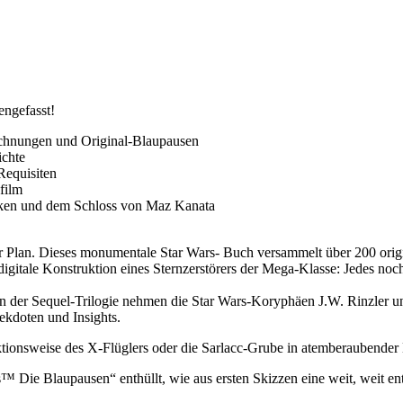
ngefasst!
eichnungen und Original-Blaupausen
ichte
Requisiten
film
alken und dem Schloss von Maz Kanata
ter Plan. Dieses monumentale Star Wars- Buch versammelt über 200 or
 digitale Konstruktion eines Sternzerstörers der Mega-Klasse: Jedes no
der Sequel-Trilogie nehmen die Star Wars-Koryphäen J.W. Rinzler und
ekdoten und Insights.
ktionsweise des X-Flüglers oder die Sarlacc-Grube in atemberaubender D
™ Die Blaupausen“ enthüllt, wie aus ersten Skizzen eine weit, weit entf