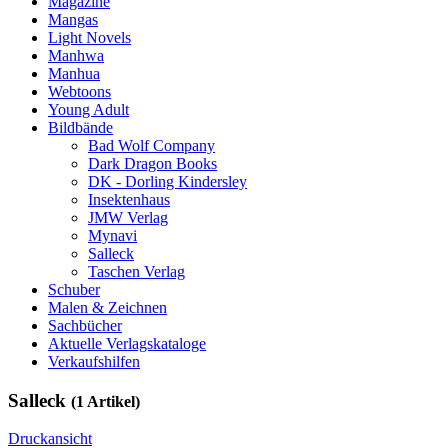
Magazine
Mangas
Light Novels
Manhwa
Manhua
Webtoons
Young Adult
Bildbände
Bad Wolf Company
Dark Dragon Books
DK - Dorling Kindersley
Insektenhaus
JMW Verlag
Mynavi
Salleck
Taschen Verlag
Schuber
Malen & Zeichnen
Sachbücher
Aktuelle Verlagskataloge
Verkaufshilfen
Salleck
(1 Artikel)
Druckansicht