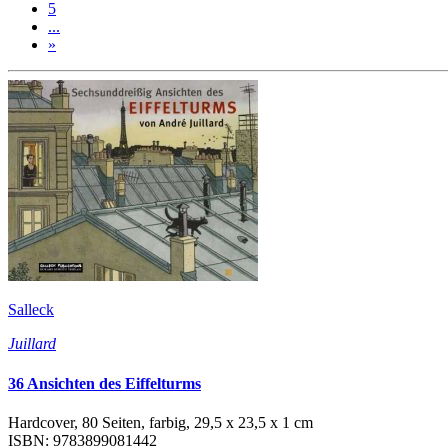
5
...
»
Salleck
Juillard
36 Ansichten des Eiffelturms
Hardcover, 80 Seiten, farbig, 29,5 x 23,5 x 1 cm
ISBN: 9783899081442