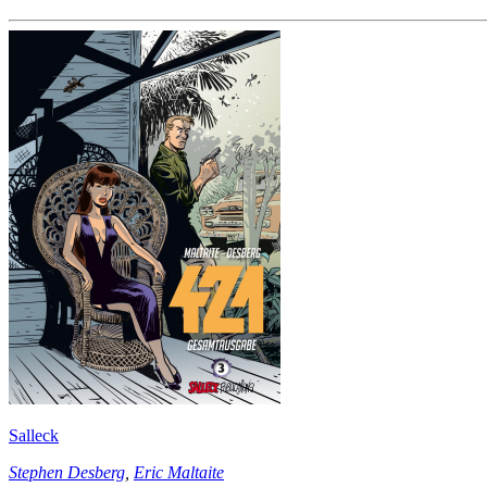
Salleck
Stephen Desberg
,
Eric Maltaite