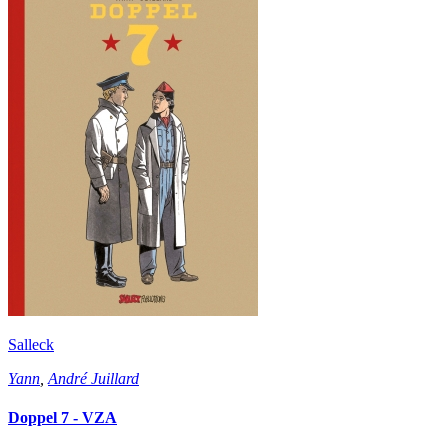
Salleck
Yann
,
André Juillard
Doppel 7 - VZA