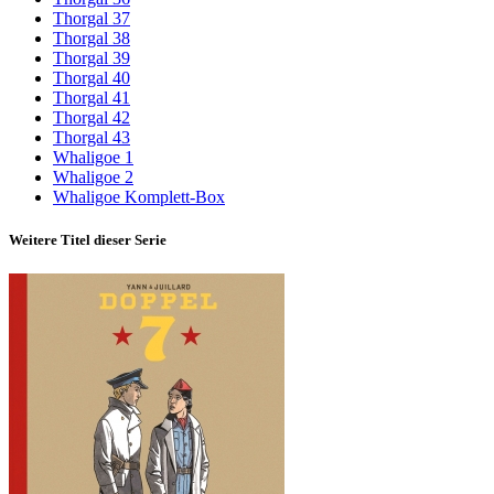
Thorgal 37
Thorgal 38
Thorgal 39
Thorgal 40
Thorgal 41
Thorgal 42
Thorgal 43
Whaligoe 1
Whaligoe 2
Whaligoe Komplett-Box
Weitere Titel dieser Serie