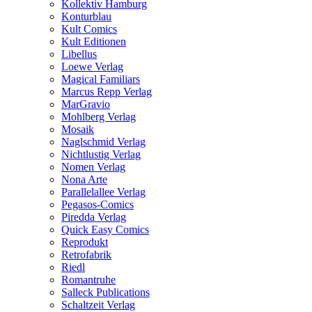
Kollektiv Hamburg
Konturblau
Kult Comics
Kult Editionen
Libellus
Loewe Verlag
Magical Familiars
Marcus Repp Verlag
MarGravio
Mohlberg Verlag
Mosaik
Naglschmid Verlag
Nichtlustig Verlag
Nomen Verlag
Nona Arte
Parallelallee Verlag
Pegasos-Comics
Piredda Verlag
Quick Easy Comics
Reprodukt
Retrofabrik
Riedl
Romantruhe
Salleck Publications
Schaltzeit Verlag