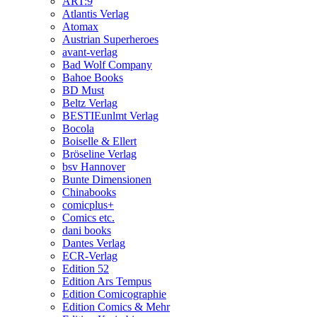
ART:9
Atlantis Verlag
Atomax
Austrian Superheroes
avant-verlag
Bad Wolf Company
Bahoe Books
BD Must
Beltz Verlag
BESTIEunlmt Verlag
Bocola
Boiselle & Ellert
Bröseline Verlag
bsv Hannover
Bunte Dimensionen
Chinabooks
comicplus+
Comics etc.
dani books
Dantes Verlag
ECR-Verlag
Edition 52
Edition Ars Tempus
Edition Comicographie
Edition Comics & Mehr