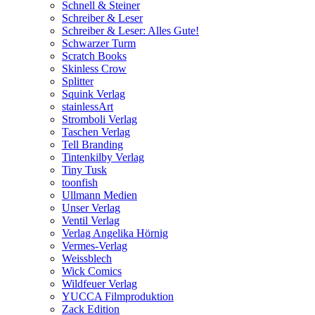
Schnell & Steiner
Schreiber & Leser
Schreiber & Leser: Alles Gute!
Schwarzer Turm
Scratch Books
Skinless Crow
Splitter
Squink Verlag
stainlessArt
Stromboli Verlag
Taschen Verlag
Tell Branding
Tintenkilby Verlag
Tiny Tusk
toonfish
Ullmann Medien
Unser Verlag
Ventil Verlag
Verlag Angelika Hörnig
Vermes-Verlag
Weissblech
Wick Comics
Wildfeuer Verlag
YUCCA Filmproduktion
Zack Edition