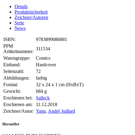
Details
Produktsicherheit
Zeichner/Autoren
Serie
News
ISBN:
9783899086881
PPM
311534
Artikelnummer:
Warengruppe:
Comics
Einband:
Hardcover
Seitenzahl:
72
Abbildungen:
farbig
Format:
32 x 24 x 1 cm (HxBxT)
Gewicht:
684 g
Erschienen bei:
Salleck
Erschienen am:
11.12.2018
Zeichner/Autor:
Yann
,
André Juillard
Hersteller