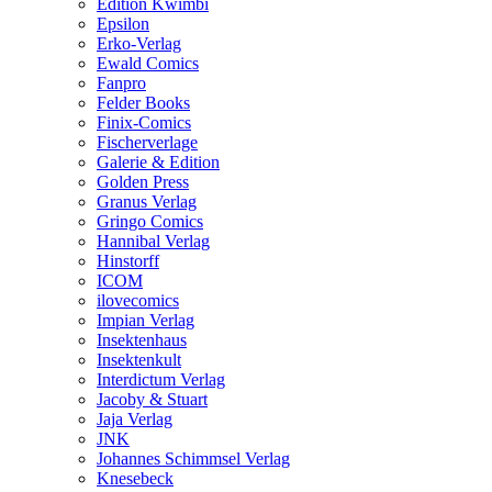
Edition Kwimbi
Epsilon
Erko-Verlag
Ewald Comics
Fanpro
Felder Books
Finix-Comics
Fischerverlage
Galerie & Edition
Golden Press
Granus Verlag
Gringo Comics
Hannibal Verlag
Hinstorff
ICOM
ilovecomics
Impian Verlag
Insektenhaus
Insektenkult
Interdictum Verlag
Jacoby & Stuart
Jaja Verlag
JNK
Johannes Schimmsel Verlag
Knesebeck