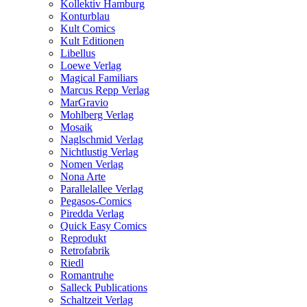
Kollektiv Hamburg
Konturblau
Kult Comics
Kult Editionen
Libellus
Loewe Verlag
Magical Familiars
Marcus Repp Verlag
MarGravio
Mohlberg Verlag
Mosaik
Naglschmid Verlag
Nichtlustig Verlag
Nomen Verlag
Nona Arte
Parallelallee Verlag
Pegasos-Comics
Piredda Verlag
Quick Easy Comics
Reprodukt
Retrofabrik
Riedl
Romantruhe
Salleck Publications
Schaltzeit Verlag