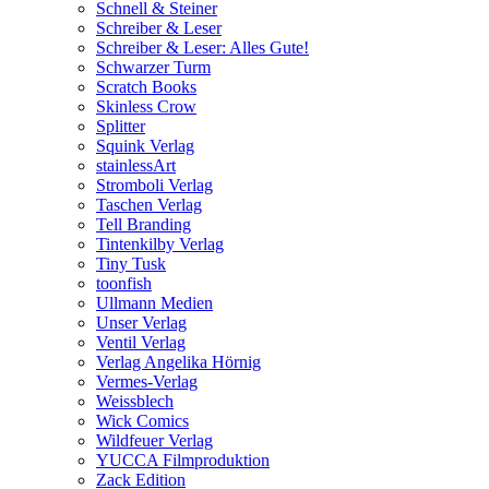
Schnell & Steiner
Schreiber & Leser
Schreiber & Leser: Alles Gute!
Schwarzer Turm
Scratch Books
Skinless Crow
Splitter
Squink Verlag
stainlessArt
Stromboli Verlag
Taschen Verlag
Tell Branding
Tintenkilby Verlag
Tiny Tusk
toonfish
Ullmann Medien
Unser Verlag
Ventil Verlag
Verlag Angelika Hörnig
Vermes-Verlag
Weissblech
Wick Comics
Wildfeuer Verlag
YUCCA Filmproduktion
Zack Edition