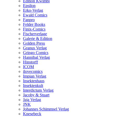
Edition Kwimbi
Epsilon
Erko-Verlag
Ewald Comics
Fanpro
Felder Books
Finix-Comics
Fischerverlage
Galerie & Edition
Golden Press
Granus Verlag
Gringo Comics
Hannibal Verlag
Hinstorff
ICOM
ilovecomics
Impian Verlag
Insektenhaus
Insektenkult
Interdictum Verlag
Jacoby & Stuart
Jaja Verlag
JNK
Johannes Schimmsel Verlag
Knesebeck