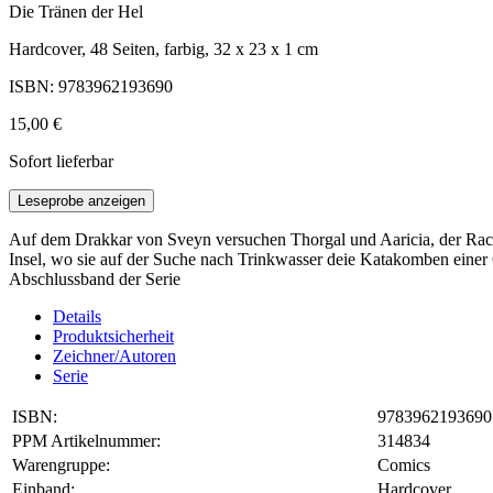
Die Tränen der Hel
Hardcover, 48 Seiten, farbig, 32 x 23 x 1 cm
ISBN: 9783962193690
15,00 €
Sofort lieferbar
Leseprobe anzeigen
Auf dem Drakkar von Sveyn versuchen Thorgal und Aaricia, der Rach
Insel, wo sie auf der Suche nach Trinkwasser deie Katakomben einer Gei
Abschlussband der Serie
Details
Produktsicherheit
Zeichner/Autoren
Serie
ISBN:
9783962193690
PPM Artikelnummer:
314834
Warengruppe:
Comics
Einband:
Hardcover