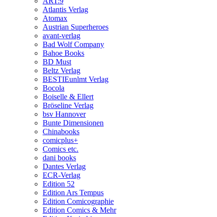
ART:9
Atlantis Verlag
Atomax
Austrian Superheroes
avant-verlag
Bad Wolf Company
Bahoe Books
BD Must
Beltz Verlag
BESTIEunlmt Verlag
Bocola
Boiselle & Ellert
Bröseline Verlag
bsv Hannover
Bunte Dimensionen
Chinabooks
comicplus+
Comics etc.
dani books
Dantes Verlag
ECR-Verlag
Edition 52
Edition Ars Tempus
Edition Comicographie
Edition Comics & Mehr