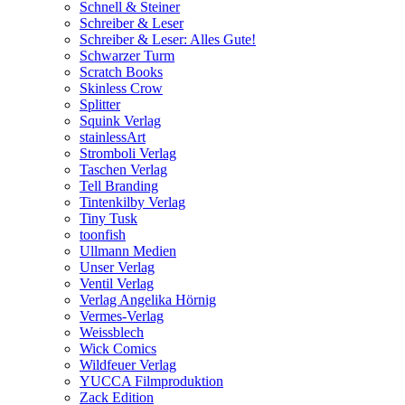
Schnell & Steiner
Schreiber & Leser
Schreiber & Leser: Alles Gute!
Schwarzer Turm
Scratch Books
Skinless Crow
Splitter
Squink Verlag
stainlessArt
Stromboli Verlag
Taschen Verlag
Tell Branding
Tintenkilby Verlag
Tiny Tusk
toonfish
Ullmann Medien
Unser Verlag
Ventil Verlag
Verlag Angelika Hörnig
Vermes-Verlag
Weissblech
Wick Comics
Wildfeuer Verlag
YUCCA Filmproduktion
Zack Edition