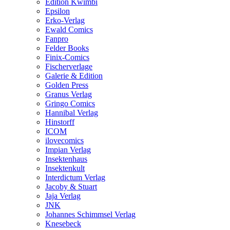
Edition Kwimbi
Epsilon
Erko-Verlag
Ewald Comics
Fanpro
Felder Books
Finix-Comics
Fischerverlage
Galerie & Edition
Golden Press
Granus Verlag
Gringo Comics
Hannibal Verlag
Hinstorff
ICOM
ilovecomics
Impian Verlag
Insektenhaus
Insektenkult
Interdictum Verlag
Jacoby & Stuart
Jaja Verlag
JNK
Johannes Schimmsel Verlag
Knesebeck