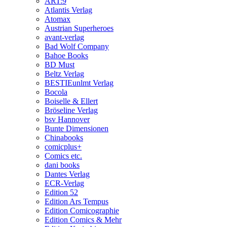
ART:9
Atlantis Verlag
Atomax
Austrian Superheroes
avant-verlag
Bad Wolf Company
Bahoe Books
BD Must
Beltz Verlag
BESTIEunlmt Verlag
Bocola
Boiselle & Ellert
Bröseline Verlag
bsv Hannover
Bunte Dimensionen
Chinabooks
comicplus+
Comics etc.
dani books
Dantes Verlag
ECR-Verlag
Edition 52
Edition Ars Tempus
Edition Comicographie
Edition Comics & Mehr