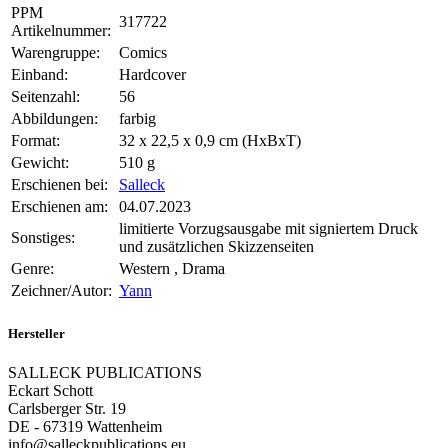
PPM
317722
Artikelnummer:
Warengruppe:
Comics
Einband:
Hardcover
Seitenzahl:
56
Abbildungen:
farbig
Format:
32 x 22,5 x 0,9 cm (HxBxT)
Gewicht:
510 g
Erschienen bei:
Salleck
Erschienen am:
04.07.2023
limitierte Vorzugsausgabe mit signiertem Druck
Sonstiges:
und zusätzlichen Skizzenseiten
Genre:
Western , Drama
Zeichner/Autor:
Yann
Hersteller
SALLECK PUBLICATIONS
Eckart Schott
Carlsberger Str. 19
DE - 67319 Wattenheim
info@salleckpublications.eu