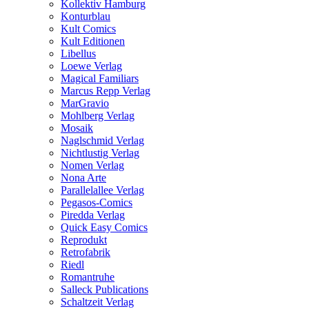
Kollektiv Hamburg
Konturblau
Kult Comics
Kult Editionen
Libellus
Loewe Verlag
Magical Familiars
Marcus Repp Verlag
MarGravio
Mohlberg Verlag
Mosaik
Naglschmid Verlag
Nichtlustig Verlag
Nomen Verlag
Nona Arte
Parallelallee Verlag
Pegasos-Comics
Piredda Verlag
Quick Easy Comics
Reprodukt
Retrofabrik
Riedl
Romantruhe
Salleck Publications
Schaltzeit Verlag