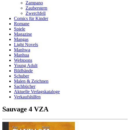
Zampano
Zauberstern
Zwerchfell
Comics für Kinder
Romane
Spiele
Magazine
Mangas
Light Novels
Manhwa
Manhua
Webtoons
Young Adult
Bildbände
Schuber
Malen & Zeichnen
Sachbücher
Aktuelle Verlagskataloge
Verkaufshilfen
Sauvage 4 VZA