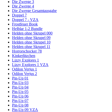
Die Zwerge 3
Die Zwerge 4
Die Zwerge Gesamtausgabe
Doppel 7
Doppel 7 - VZA
Frostfeuer Book
Helblar 1-2 Bundle
Helden ohne Skrupel 000
Helden ohne Skrupel 09
Helden ohne Skrupel 10
Helden ohne Skrupel 11
Horrorschocker 78
Kinkerlitzchen
Lizzy Explores 1
Lizzy Explores 1 VZA
Odilon Verjus 1
Odilon Verjus 2
Pin-Up 01
Pin-Up 03
Pin-Up 04
Pin-Up 05
Pin-Up 06
Pin-Up 07
Pin-Up 08
Pin-Up 09 VZA