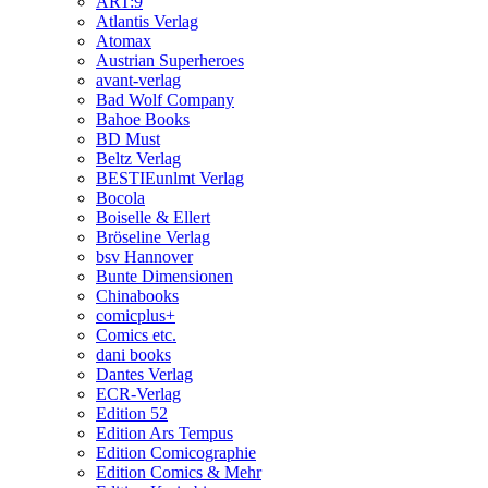
ART:9
Atlantis Verlag
Atomax
Austrian Superheroes
avant-verlag
Bad Wolf Company
Bahoe Books
BD Must
Beltz Verlag
BESTIEunlmt Verlag
Bocola
Boiselle & Ellert
Bröseline Verlag
bsv Hannover
Bunte Dimensionen
Chinabooks
comicplus+
Comics etc.
dani books
Dantes Verlag
ECR-Verlag
Edition 52
Edition Ars Tempus
Edition Comicographie
Edition Comics & Mehr