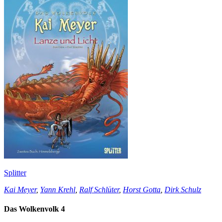
Splitter
Kai Meyer
,
Yann Krehl
,
Ralf Schlüter
,
Horst Gotta
,
Dirk Schulz
Das Wolkenvolk 4