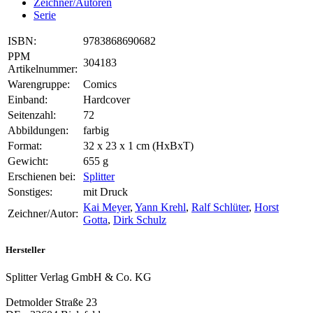
Zeichner/Autoren
Serie
ISBN:
9783868690682
PPM
304183
Artikelnummer:
Warengruppe:
Comics
Einband:
Hardcover
Seitenzahl:
72
Abbildungen:
farbig
Format:
32 x 23 x 1 cm (HxBxT)
Gewicht:
655 g
Erschienen bei:
Splitter
Sonstiges:
mit Druck
Kai Meyer
,
Yann Krehl
,
Ralf Schlüter
,
Horst
Zeichner/Autor:
Gotta
,
Dirk Schulz
Hersteller
Splitter Verlag GmbH & Co. KG
Detmolder Straße 23