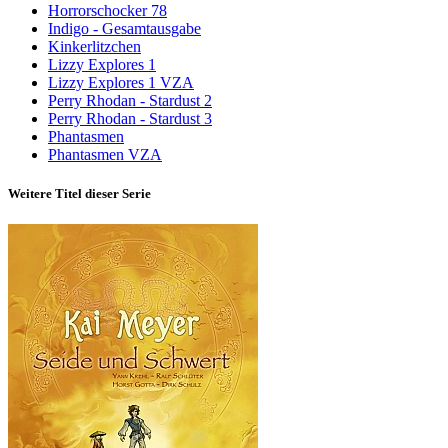
Horrorschocker 78
Indigo - Gesamtausgabe
Kinkerlitzchen
Lizzy Explores 1
Lizzy Explores 1 VZA
Perry Rhodan - Stardust 2
Perry Rhodan - Stardust 3
Phantasmen
Phantasmen VZA
Weitere Titel dieser Serie