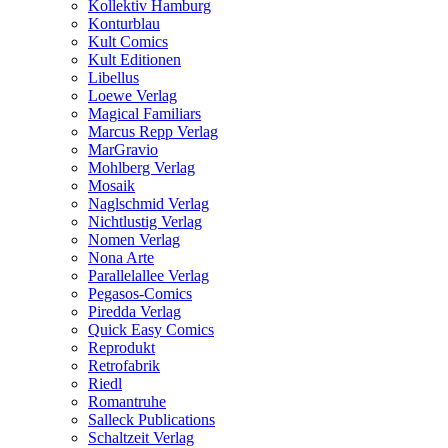
Kollektiv Hamburg
Konturblau
Kult Comics
Kult Editionen
Libellus
Loewe Verlag
Magical Familiars
Marcus Repp Verlag
MarGravio
Mohlberg Verlag
Mosaik
Naglschmid Verlag
Nichtlustig Verlag
Nomen Verlag
Nona Arte
Parallelallee Verlag
Pegasos-Comics
Piredda Verlag
Quick Easy Comics
Reprodukt
Retrofabrik
Riedl
Romantruhe
Salleck Publications
Schaltzeit Verlag