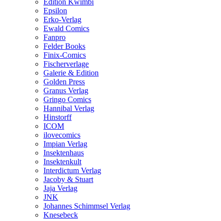
Edition Kwimbi
Epsilon
Erko-Verlag
Ewald Comics
Fanpro
Felder Books
Finix-Comics
Fischerverlage
Galerie & Edition
Golden Press
Granus Verlag
Gringo Comics
Hannibal Verlag
Hinstorff
ICOM
ilovecomics
Impian Verlag
Insektenhaus
Insektenkult
Interdictum Verlag
Jacoby & Stuart
Jaja Verlag
JNK
Johannes Schimmsel Verlag
Knesebeck