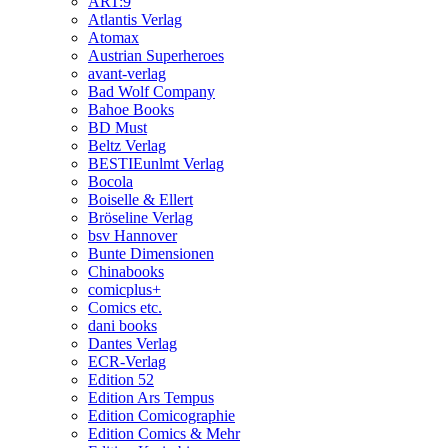
ART:9
Atlantis Verlag
Atomax
Austrian Superheroes
avant-verlag
Bad Wolf Company
Bahoe Books
BD Must
Beltz Verlag
BESTIEunlmt Verlag
Bocola
Boiselle & Ellert
Bröseline Verlag
bsv Hannover
Bunte Dimensionen
Chinabooks
comicplus+
Comics etc.
dani books
Dantes Verlag
ECR-Verlag
Edition 52
Edition Ars Tempus
Edition Comicographie
Edition Comics & Mehr