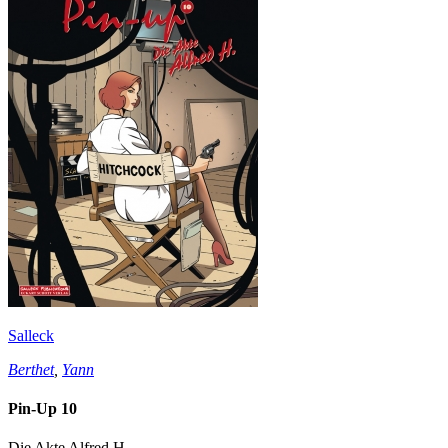
Salleck
Berthet
,
Yann
Pin-Up 10
Die Akte Alfred H.