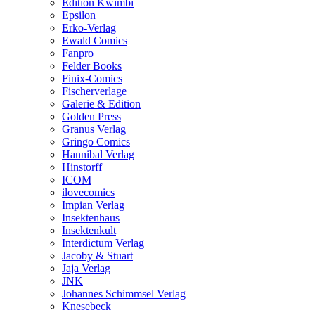
Edition Kwimbi
Epsilon
Erko-Verlag
Ewald Comics
Fanpro
Felder Books
Finix-Comics
Fischerverlage
Galerie & Edition
Golden Press
Granus Verlag
Gringo Comics
Hannibal Verlag
Hinstorff
ICOM
ilovecomics
Impian Verlag
Insektenhaus
Insektenkult
Interdictum Verlag
Jacoby & Stuart
Jaja Verlag
JNK
Johannes Schimmsel Verlag
Knesebeck