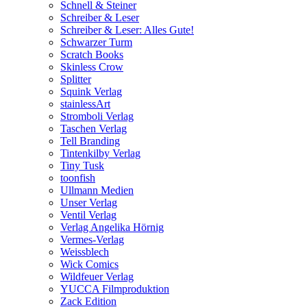
Schnell & Steiner
Schreiber & Leser
Schreiber & Leser: Alles Gute!
Schwarzer Turm
Scratch Books
Skinless Crow
Splitter
Squink Verlag
stainlessArt
Stromboli Verlag
Taschen Verlag
Tell Branding
Tintenkilby Verlag
Tiny Tusk
toonfish
Ullmann Medien
Unser Verlag
Ventil Verlag
Verlag Angelika Hörnig
Vermes-Verlag
Weissblech
Wick Comics
Wildfeuer Verlag
YUCCA Filmproduktion
Zack Edition