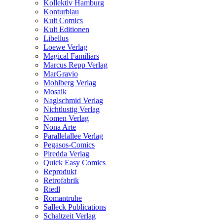
Kollektiv Hamburg
Konturblau
Kult Comics
Kult Editionen
Libellus
Loewe Verlag
Magical Familiars
Marcus Repp Verlag
MarGravio
Mohlberg Verlag
Mosaik
Naglschmid Verlag
Nichtlustig Verlag
Nomen Verlag
Nona Arte
Parallelallee Verlag
Pegasos-Comics
Piredda Verlag
Quick Easy Comics
Reprodukt
Retrofabrik
Riedl
Romantruhe
Salleck Publications
Schaltzeit Verlag