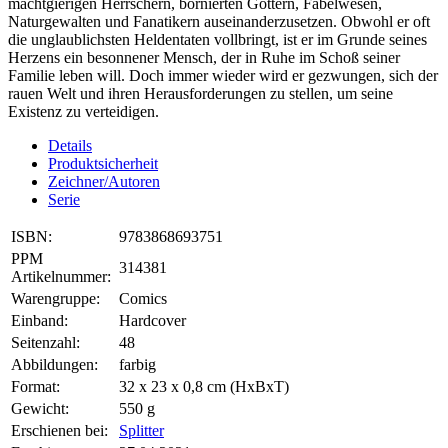
machtgierigen Herrschern, bornierten Göttern, Fabelwesen,
Naturgewalten und Fanatikern auseinanderzusetzen. Obwohl er oft
die unglaublichsten Heldentaten vollbringt, ist er im Grunde seines
Herzens ein besonnener Mensch, der in Ruhe im Schoß seiner
Familie leben will. Doch immer wieder wird er gezwungen, sich der
rauen Welt und ihren Herausforderungen zu stellen, um seine
Existenz zu verteidigen.
Details
Produktsicherheit
Zeichner/Autoren
Serie
ISBN:
9783868693751
PPM
314381
Artikelnummer:
Warengruppe:
Comics
Einband:
Hardcover
Seitenzahl:
48
Abbildungen:
farbig
Format:
32 x 23 x 0,8 cm (HxBxT)
Gewicht:
550 g
Erschienen bei:
Splitter