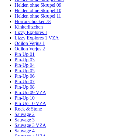
Helden ohne Skrupel 09
Helden ohne Skrupel 10
Helden ohne Skrupel 11
Horrorschocker 78
Kinkerlitzchen
Lizzy Explores 1
Lizzy Explores 1 VZA
Odilon Verjus 1
Odilon Verjus 2
Pin-Up 01
Pin-Up 03
Pin-Up 04
Pin-Up 05
Pin-Up 06
Pin-Up 07
Pin-Up 08
Pin-Up 09 VZA
Pin-Up 10
Pin-Up 10 VZA
Rock & Stone
Sauvage 2
Sauvage 3
Sauvage 3 VZA
Sauvage 4