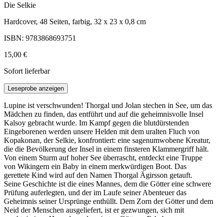
Die Selkie
Hardcover, 48 Seiten, farbig, 32 x 23 x 0,8 cm
ISBN: 9783868693751
15,00 €
Sofort lieferbar
Leseprobe anzeigen
Lupine ist verschwunden! Thorgal und Jolan stechen in See, um das
Mädchen zu finden, das entführt und auf die geheimnisvolle Insel
Kalsoy gebracht wurde. Im Kampf gegen die blutdürstenden
Eingeborenen werden unsere Helden mit dem uralten Fluch von
Kopakonan, der Selkie, konfrontiert: eine sagenumwobene Kreatur,
die die Bevölkerung der Insel in einem finsteren Klammergriff hält.
Von einem Sturm auf hoher See überrascht, entdeckt eine Truppe
von Wikingern ein Baby in einem merkwürdigen Boot. Das
gerettete Kind wird auf den Namen Thorgal Ägirsson getauft.
Seine Geschichte ist die eines Mannes, dem die Götter eine schwere
Prüfung auferlegten, und der im Laufe seiner Abenteuer das
Geheimnis seiner Ursprünge enthüllt. Dem Zorn der Götter und dem
Neid der Menschen ausgeliefert, ist er gezwungen, sich mit