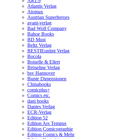
ART:9
Atlantis Verlag
Atomax
Austrian Superheroes
avant-verlag
Bad Wolf Company
Bahoe Books
BD Must
Beltz Verlag
BESTIEunlmt Verlag
Bocola
Boiselle & Ellert
Bröseline Verlag
bsv Hannover
Bunte Dimensionen
Chinabooks
comicplus+
Comics etc.
dani books
Dantes Verlag
ECR-Verlag
Edition 52
Edition Ars Tempus
Edition Comicographie
Edition Comics & Mehr