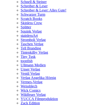
Schnell & Steiner
Schreiber & Leser
Schreiber & Leser: Alles Gute!
Schwarzer Turm
Scratch Books
Skinless Crow
Splitter
Squink Verlag
stainlessArt
Stromboli Verlag
Taschen Verlag
Tell Branding
Tintenkilby Verlag
Tiny Tusk
toonfish
Ullmann Medien
Unser Verlag
Ventil Verlag
Verlag Angelika Hörnig
Vermes-Verlag
Weissblech
Wick Comics
Wildfeuer Verlag
YUCCA Filmproduktion
Zack Edition