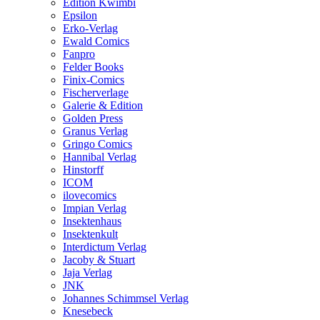
Edition Kwimbi
Epsilon
Erko-Verlag
Ewald Comics
Fanpro
Felder Books
Finix-Comics
Fischerverlage
Galerie & Edition
Golden Press
Granus Verlag
Gringo Comics
Hannibal Verlag
Hinstorff
ICOM
ilovecomics
Impian Verlag
Insektenhaus
Insektenkult
Interdictum Verlag
Jacoby & Stuart
Jaja Verlag
JNK
Johannes Schimmsel Verlag
Knesebeck