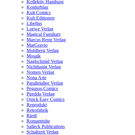
Kollektiv Hamburg
Konturblau
Kult Comics
Kult Editionen
Libellus
Loewe Verlag
Magical Familiars
Marcus Repp Verlag
MarGravio
Mohlberg Verlag
Mosaik
Naglschmid Verlag
Nichtlustig Verlag
Nomen Verlag
Nona Arte
Parallelallee Verlag
Pegasos-Comics
Piredda Verlag
Quick Easy Comics
Reprodukt
Retrofabrik
Riedl
Romantruhe
Salleck Publications
Schaltzeit Verlag