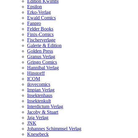
Edition Kwimbi
Epsilon
Erko-Verlag
Ewald Comics
Fanpro
Felder Books
Finix-Comics
Fischerverlage
Galerie & Edition
Golden Press
Granus Verlag
Gringo Comics
Hannibal Verlag
Hinstorff
ICOM
ilovecomics
Impian Verlag
Insektenhaus
Insektenkult
Interdictum Verlag
Jacoby & Stuart
Jaja Verlag
JNK
Johannes Schimmsel Verlag
Knesebeck