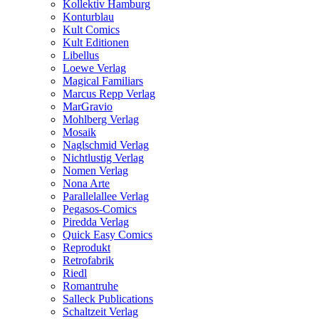
Kollektiv Hamburg
Konturblau
Kult Comics
Kult Editionen
Libellus
Loewe Verlag
Magical Familiars
Marcus Repp Verlag
MarGravio
Mohlberg Verlag
Mosaik
Naglschmid Verlag
Nichtlustig Verlag
Nomen Verlag
Nona Arte
Parallelallee Verlag
Pegasos-Comics
Piredda Verlag
Quick Easy Comics
Reprodukt
Retrofabrik
Riedl
Romantruhe
Salleck Publications
Schaltzeit Verlag