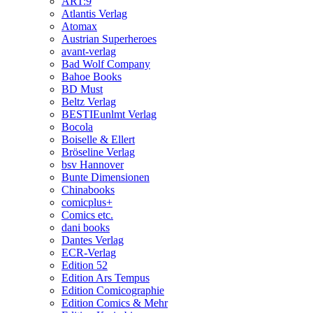
ART:9
Atlantis Verlag
Atomax
Austrian Superheroes
avant-verlag
Bad Wolf Company
Bahoe Books
BD Must
Beltz Verlag
BESTIEunlmt Verlag
Bocola
Boiselle & Ellert
Bröseline Verlag
bsv Hannover
Bunte Dimensionen
Chinabooks
comicplus+
Comics etc.
dani books
Dantes Verlag
ECR-Verlag
Edition 52
Edition Ars Tempus
Edition Comicographie
Edition Comics & Mehr