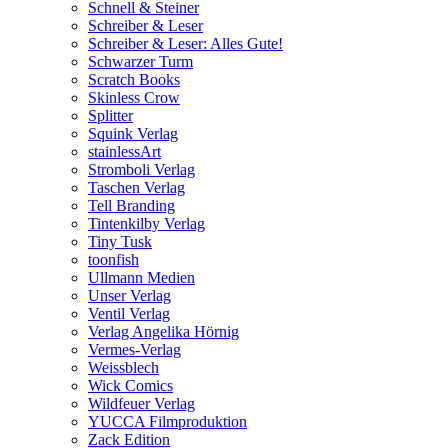
Schnell & Steiner
Schreiber & Leser
Schreiber & Leser: Alles Gute!
Schwarzer Turm
Scratch Books
Skinless Crow
Splitter
Squink Verlag
stainlessArt
Stromboli Verlag
Taschen Verlag
Tell Branding
Tintenkilby Verlag
Tiny Tusk
toonfish
Ullmann Medien
Unser Verlag
Ventil Verlag
Verlag Angelika Hörnig
Vermes-Verlag
Weissblech
Wick Comics
Wildfeuer Verlag
YUCCA Filmproduktion
Zack Edition