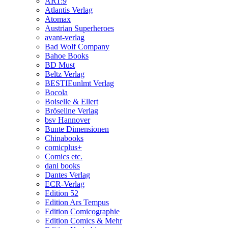
ART:9
Atlantis Verlag
Atomax
Austrian Superheroes
avant-verlag
Bad Wolf Company
Bahoe Books
BD Must
Beltz Verlag
BESTIEunlmt Verlag
Bocola
Boiselle & Ellert
Bröseline Verlag
bsv Hannover
Bunte Dimensionen
Chinabooks
comicplus+
Comics etc.
dani books
Dantes Verlag
ECR-Verlag
Edition 52
Edition Ars Tempus
Edition Comicographie
Edition Comics & Mehr