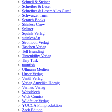
Schnell & Steiner
Schreiber & Leser
Schreiber & Leser: Alles Gute!
Schwarzer Turm
Scratch Books
Skinless Crow
Splitter
Squink Verlag
stainlessArt
Stromboli Verlag
Taschen Verlag
Tell Branding
Tintenkilby Verlag
Tiny Tusk
toonfish
Ullmann Medien
Unser Verlag
Ventil Verlag
Verlag Angelika Hörnig
Vermes-Verlag
Weissblech
Wick Comics
Wildfeuer Verlag
YUCCA Filmproduktion
Zack Edition