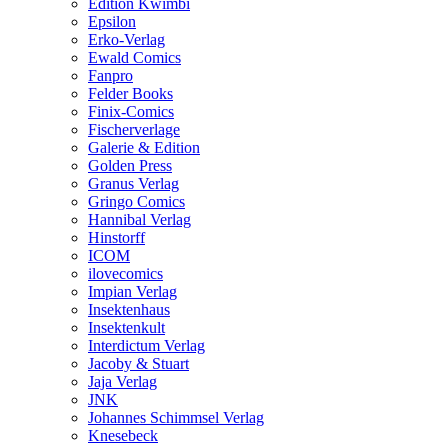
Edition Kwimbi
Epsilon
Erko-Verlag
Ewald Comics
Fanpro
Felder Books
Finix-Comics
Fischerverlage
Galerie & Edition
Golden Press
Granus Verlag
Gringo Comics
Hannibal Verlag
Hinstorff
ICOM
ilovecomics
Impian Verlag
Insektenhaus
Insektenkult
Interdictum Verlag
Jacoby & Stuart
Jaja Verlag
JNK
Johannes Schimmsel Verlag
Knesebeck