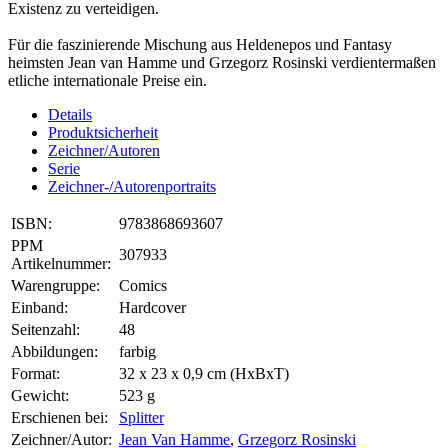
Existenz zu verteidigen.
Für die faszinierende Mischung aus Heldenepos und Fantasy
heimsten Jean van Hamme und Grzegorz Rosinski verdientermaßen
etliche internationale Preise ein.
Details
Produktsicherheit
Zeichner/Autoren
Serie
Zeichner-/Autorenportraits
ISBN:
9783868693607
PPM
307933
Artikelnummer:
Warengruppe:
Comics
Einband:
Hardcover
Seitenzahl:
48
Abbildungen:
farbig
Format:
32 x 23 x 0,9 cm (HxBxT)
Gewicht:
523 g
Erschienen bei:
Splitter
Zeichner/Autor:
Jean Van Hamme
,
Grzegorz Rosinski