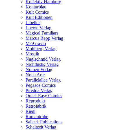
Kollektiv Hamburg
Konturblau
Kult Comics
Kult Editionen
Libellus
Loewe Verlag
Magical Familiars
Marcus Repp Verlag
MarGravio
Mohlberg Verlag
Mosaik
Naglschmid Verlag
Nichtlustig Verlag
Nomen Verlag
Nona Arte
Parallelallee Verlag
Pegasos-Comics
Piredda Verlag
Quick Easy Comics
Reprodukt
Retrofabrik
Riedl
Romantruhe
Salleck Publications
Schaltzeit Verlag