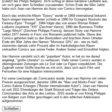
(zuletzt bei Philips Belgien). 1976 schlug er diese lukrative Laufbahn aus,
um sich ganz dem Schreiben zuzuwenden. Schon Ende der 60er Jahre
hatte sich Jean van Hamme als Autor von Comics hervorgetan.
Durch das erotische Album "Epoxy" wurde er 1968 international bekannt.
Nach einigen kleineren Serien schrieb er 1980 für Grzegorz Rosinski das
Fantasy-Epos "Thorgal". 1984 folgte das von einem Roman Robert
Ludlums inspirierte "XIII" (Zeichner Vance), 1990 der Business-Thriller
"Largo Winch" (Zeichner Philippe Francq), dessen Story van Hamme
selbst 1977 bereits in Form von Romanen publiziert hatte. Diese drei
Comics gehörten bald zu den Bestsellern und brachten ihrem Urheber
Ende der 90er Jahre den Namen "Monsieur 10%" ein - wie es hieß,
stammten damals zehn Prozent aller im frankobelgischen Raum
verkauften Comics aus seiner Feder. Andere Serien und Einzeltitel folgten.
Van Hamme versteht sich als "populärer" Autor; er hat es nie darauf
angelegt, "große Literatur" zu verfassen. Viele seiner Comics wurden in
überregionalen Zeitungen wie
Le Soir
oder
Le Figaro
vorpubliziert. Die
Zugkraft seiner Stoffe brachte es mit sich, dass sich auch Film und
Fernsehen für eine Adaption interessierten.
Für seine Leistungen als Comicautor wurde Jean van Hamme mit vielen
Preisen ausgezeichnet, darunter 1994 der "Max und Moritz-Preis" des
Comic-Salons Erlangen ("Bester internationaler Autor"). Jean van Hamme
ist seit 2011 Ehrenbürger der Stadt Brüssel und Träger des Ordens
Commandeur des Arts et des Lettres. 2015 wurde er von König Philippe
von Belgien zum Ritter geschlagen und in den erblichen Adelsstand
aufgenommen.
Schließen