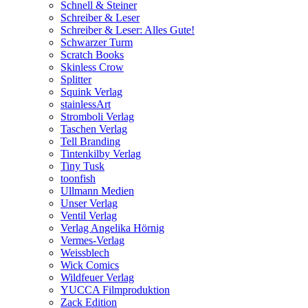
Schnell & Steiner
Schreiber & Leser
Schreiber & Leser: Alles Gute!
Schwarzer Turm
Scratch Books
Skinless Crow
Splitter
Squink Verlag
stainlessArt
Stromboli Verlag
Taschen Verlag
Tell Branding
Tintenkilby Verlag
Tiny Tusk
toonfish
Ullmann Medien
Unser Verlag
Ventil Verlag
Verlag Angelika Hörnig
Vermes-Verlag
Weissblech
Wick Comics
Wildfeuer Verlag
YUCCA Filmproduktion
Zack Edition