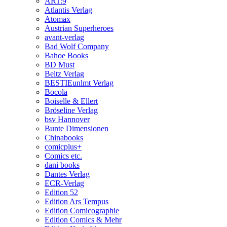
ART:9
Atlantis Verlag
Atomax
Austrian Superheroes
avant-verlag
Bad Wolf Company
Bahoe Books
BD Must
Beltz Verlag
BESTIEunlmt Verlag
Bocola
Boiselle & Ellert
Bröseline Verlag
bsv Hannover
Bunte Dimensionen
Chinabooks
comicplus+
Comics etc.
dani books
Dantes Verlag
ECR-Verlag
Edition 52
Edition Ars Tempus
Edition Comicographie
Edition Comics & Mehr