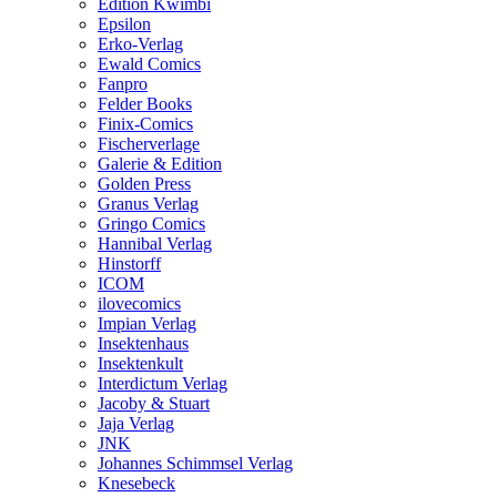
Edition Kwimbi
Epsilon
Erko-Verlag
Ewald Comics
Fanpro
Felder Books
Finix-Comics
Fischerverlage
Galerie & Edition
Golden Press
Granus Verlag
Gringo Comics
Hannibal Verlag
Hinstorff
ICOM
ilovecomics
Impian Verlag
Insektenhaus
Insektenkult
Interdictum Verlag
Jacoby & Stuart
Jaja Verlag
JNK
Johannes Schimmsel Verlag
Knesebeck