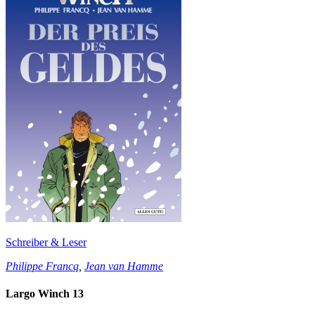
Schreiber & Leser
Philippe Francq
,
Jean van Hamme
Largo Winch 13