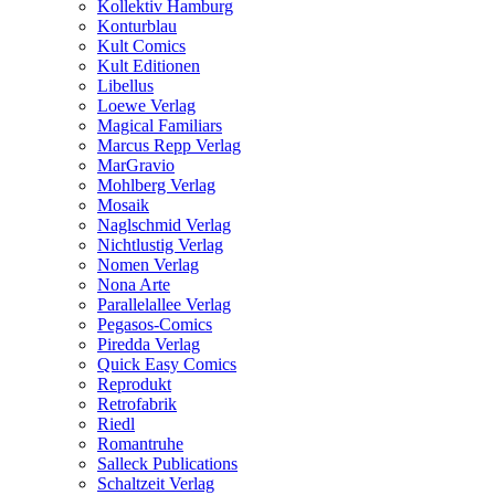
Kollektiv Hamburg
Konturblau
Kult Comics
Kult Editionen
Libellus
Loewe Verlag
Magical Familiars
Marcus Repp Verlag
MarGravio
Mohlberg Verlag
Mosaik
Naglschmid Verlag
Nichtlustig Verlag
Nomen Verlag
Nona Arte
Parallelallee Verlag
Pegasos-Comics
Piredda Verlag
Quick Easy Comics
Reprodukt
Retrofabrik
Riedl
Romantruhe
Salleck Publications
Schaltzeit Verlag