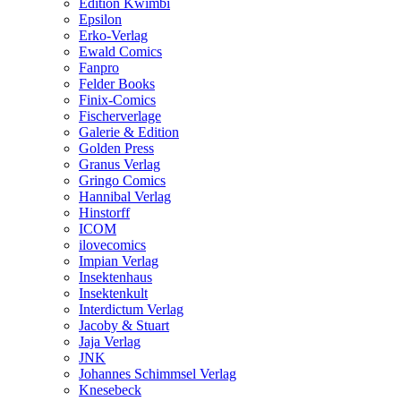
Edition Kwimbi
Epsilon
Erko-Verlag
Ewald Comics
Fanpro
Felder Books
Finix-Comics
Fischerverlage
Galerie & Edition
Golden Press
Granus Verlag
Gringo Comics
Hannibal Verlag
Hinstorff
ICOM
ilovecomics
Impian Verlag
Insektenhaus
Insektenkult
Interdictum Verlag
Jacoby & Stuart
Jaja Verlag
JNK
Johannes Schimmsel Verlag
Knesebeck