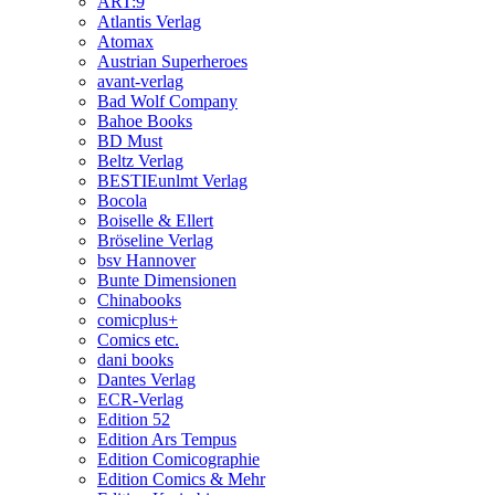
ART:9
Atlantis Verlag
Atomax
Austrian Superheroes
avant-verlag
Bad Wolf Company
Bahoe Books
BD Must
Beltz Verlag
BESTIEunlmt Verlag
Bocola
Boiselle & Ellert
Bröseline Verlag
bsv Hannover
Bunte Dimensionen
Chinabooks
comicplus+
Comics etc.
dani books
Dantes Verlag
ECR-Verlag
Edition 52
Edition Ars Tempus
Edition Comicographie
Edition Comics & Mehr