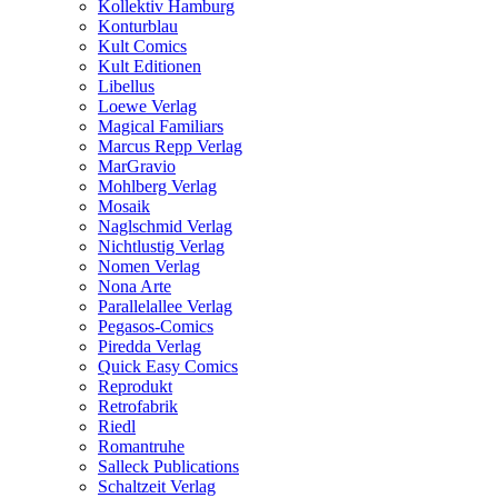
Kollektiv Hamburg
Konturblau
Kult Comics
Kult Editionen
Libellus
Loewe Verlag
Magical Familiars
Marcus Repp Verlag
MarGravio
Mohlberg Verlag
Mosaik
Naglschmid Verlag
Nichtlustig Verlag
Nomen Verlag
Nona Arte
Parallelallee Verlag
Pegasos-Comics
Piredda Verlag
Quick Easy Comics
Reprodukt
Retrofabrik
Riedl
Romantruhe
Salleck Publications
Schaltzeit Verlag