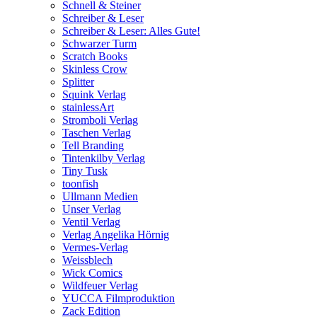
Schnell & Steiner
Schreiber & Leser
Schreiber & Leser: Alles Gute!
Schwarzer Turm
Scratch Books
Skinless Crow
Splitter
Squink Verlag
stainlessArt
Stromboli Verlag
Taschen Verlag
Tell Branding
Tintenkilby Verlag
Tiny Tusk
toonfish
Ullmann Medien
Unser Verlag
Ventil Verlag
Verlag Angelika Hörnig
Vermes-Verlag
Weissblech
Wick Comics
Wildfeuer Verlag
YUCCA Filmproduktion
Zack Edition