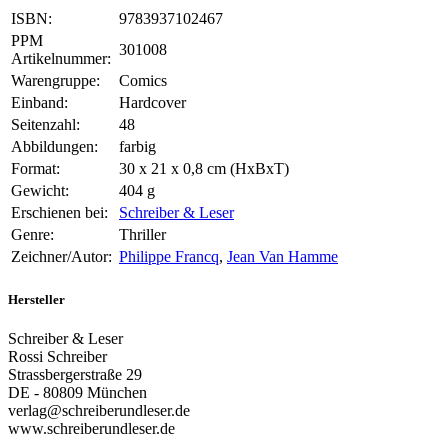
ISBN:
9783937102467
PPM
301008
Artikelnummer:
Warengruppe:
Comics
Einband:
Hardcover
Seitenzahl:
48
Abbildungen:
farbig
Format:
30 x 21 x 0,8 cm (HxBxT)
Gewicht:
404 g
Erschienen bei:
Schreiber & Leser
Genre:
Thriller
Zeichner/Autor:
Philippe Francq
,
Jean Van Hamme
Hersteller
Schreiber & Leser
Rossi Schreiber
Strassbergerstraße 29
DE - 80809 München
verlag@schreiberundleser.de
www.schreiberundleser.de