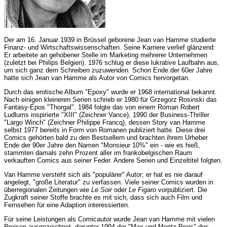
Der am 16. Januar 1939 in Brüssel geborene Jean van Hamme studierte
Finanz- und Wirtschaftswissenschaften. Seine Karriere verlief glänzend:
Er arbeitete an gehobener Stelle im Marketing mehrerer Unternehmen
(zuletzt bei Philips Belgien). 1976 schlug er diese lukrative Laufbahn aus,
um sich ganz dem Schreiben zuzuwenden. Schon Ende der 60er Jahre
hatte sich Jean van Hamme als Autor von Comics hervorgetan.
Durch das erotische Album "Epoxy" wurde er 1968 international bekannt.
Nach einigen kleineren Serien schrieb er 1980 für Grzegorz Rosinski das
Fantasy-Epos "Thorgal". 1984 folgte das von einem Roman Robert
Ludlums inspirierte "XIII" (Zeichner Vance), 1990 der Business-Thriller
"Largo Winch" (Zeichner Philippe Francq), dessen Story van Hamme
selbst 1977 bereits in Form von Romanen publiziert hatte. Diese drei
Comics gehörten bald zu den Bestsellern und brachten ihrem Urheber
Ende der 90er Jahre den Namen "Monsieur 10%" ein - wie es hieß,
stammten damals zehn Prozent aller im frankobelgischen Raum
verkauften Comics aus seiner Feder. Andere Serien und Einzeltitel folgten.
Van Hamme versteht sich als "populärer" Autor; er hat es nie darauf
angelegt, "große Literatur" zu verfassen. Viele seiner Comics wurden in
überregionalen Zeitungen wie
Le Soir
oder
Le Figaro
vorpubliziert. Die
Zugkraft seiner Stoffe brachte es mit sich, dass sich auch Film und
Fernsehen für eine Adaption interessierten.
Für seine Leistungen als Comicautor wurde Jean van Hamme mit vielen
Preisen ausgezeichnet, darunter 1994 der "Max und Moritz-Preis" des