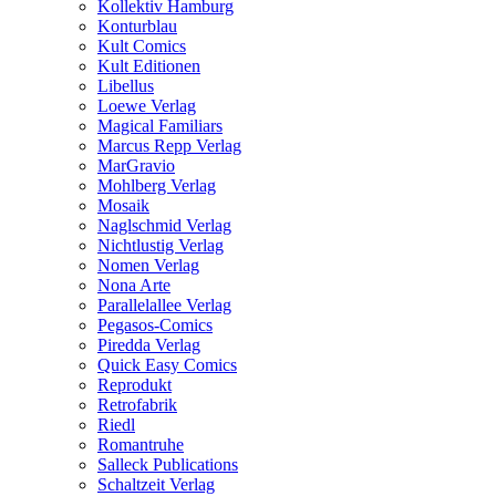
Kollektiv Hamburg
Konturblau
Kult Comics
Kult Editionen
Libellus
Loewe Verlag
Magical Familiars
Marcus Repp Verlag
MarGravio
Mohlberg Verlag
Mosaik
Naglschmid Verlag
Nichtlustig Verlag
Nomen Verlag
Nona Arte
Parallelallee Verlag
Pegasos-Comics
Piredda Verlag
Quick Easy Comics
Reprodukt
Retrofabrik
Riedl
Romantruhe
Salleck Publications
Schaltzeit Verlag