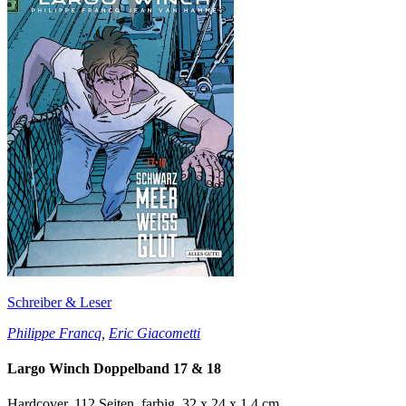
Schreiber & Leser
Philippe Francq
,
Eric Giacometti
Largo Winch Doppelband 17 & 18
Hardcover, 112 Seiten, farbig, 32 x 24 x 1,4 cm