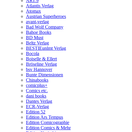
ART:9
Atlantis Verlag
Atomax
Austrian Superheroes
avant-verlag
Bad Wolf Company
Bahoe Books
BD Must
Beltz Verlag
BESTIEunlmt Verlag
Bocola
Boiselle & Ellert
Bröseline Verlag
bsv Hannover
Bunte Dimensionen
Chinabooks
comicplus+
Comics etc.
dani books
Dantes Verlag
ECR-Verlag
Edition 52
Edition Ars Tempus
Edition Comicographie
Edition Comics & Mehr