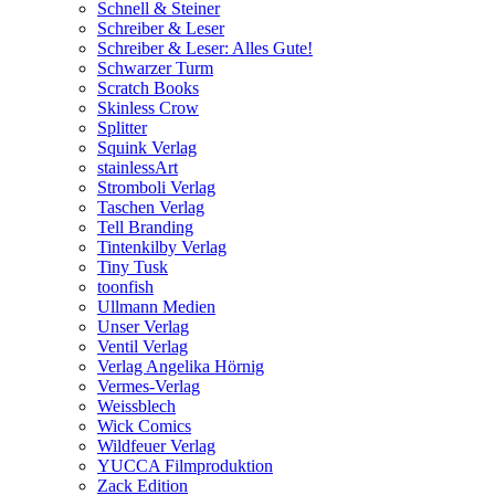
Schnell & Steiner
Schreiber & Leser
Schreiber & Leser: Alles Gute!
Schwarzer Turm
Scratch Books
Skinless Crow
Splitter
Squink Verlag
stainlessArt
Stromboli Verlag
Taschen Verlag
Tell Branding
Tintenkilby Verlag
Tiny Tusk
toonfish
Ullmann Medien
Unser Verlag
Ventil Verlag
Verlag Angelika Hörnig
Vermes-Verlag
Weissblech
Wick Comics
Wildfeuer Verlag
YUCCA Filmproduktion
Zack Edition