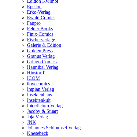
Edition Kwimbi
Epsilon
Erko-Verlag
Ewald Comics
Fanpro
Felder Books
Finix-Comics
Fischerverlage
Galerie & Edition
Golden Press
Granus Verlag
Gringo Comics
Hannibal Verlag
Hinstorff
ICOM
ilovecomics
Impian Verlag
Insektenhaus
Insektenkult
Interdictum Verlag
Jacoby & Stuart
Jaja Verlag
JNK
Johannes Schimmsel Verlag
Knesebeck