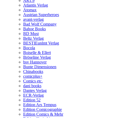
ART:9
Atlantis Verlag
Atomax
Austrian Superheroes
avant-verlag
Bad Wolf Company
Bahoe Books
BD Must
Beltz Verlag
BESTIEunlmt Verlag
Bocola
Boiselle & Ellert
Bröseline Verlag
bsv Hannover
Bunte Dimensionen
Chinabooks
comicplus+
Comics etc.
dani books
Dantes Verlag
ECR-Verlag
Edition 52
Edition Ars Tempus
Edition Comicographie
Edition Comics & Mehr