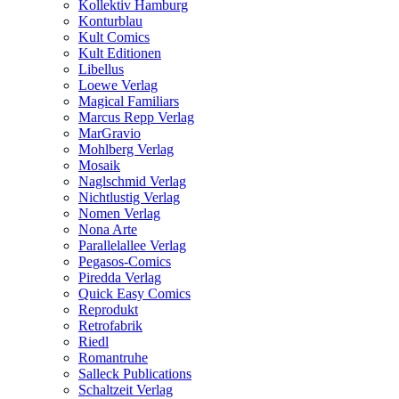
Kollektiv Hamburg
Konturblau
Kult Comics
Kult Editionen
Libellus
Loewe Verlag
Magical Familiars
Marcus Repp Verlag
MarGravio
Mohlberg Verlag
Mosaik
Naglschmid Verlag
Nichtlustig Verlag
Nomen Verlag
Nona Arte
Parallelallee Verlag
Pegasos-Comics
Piredda Verlag
Quick Easy Comics
Reprodukt
Retrofabrik
Riedl
Romantruhe
Salleck Publications
Schaltzeit Verlag