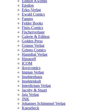
Edition Kwimbi
Epsilon
Erko-Verlag
Ewald Comics
Fanpro
Felder Books
Finix-Comics
Fischerverlage
Galerie & Edition
Golden Press
Granus Verlag
Gringo Comics
Hannibal Verlag
Hinstorff
ICOM
ilovecomics
Impian Verlag
Insektenhaus
Insektenkult
Interdictum Verlag
Jacoby & Stuart
Jaja Verlag
JNK
Johannes Schimmsel Verlag
Knesebeck