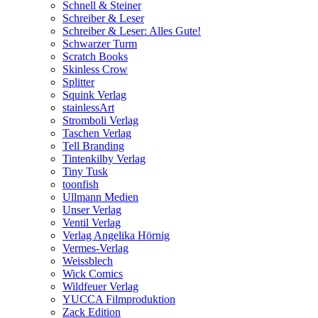
Schnell & Steiner
Schreiber & Leser
Schreiber & Leser: Alles Gute!
Schwarzer Turm
Scratch Books
Skinless Crow
Splitter
Squink Verlag
stainlessArt
Stromboli Verlag
Taschen Verlag
Tell Branding
Tintenkilby Verlag
Tiny Tusk
toonfish
Ullmann Medien
Unser Verlag
Ventil Verlag
Verlag Angelika Hörnig
Vermes-Verlag
Weissblech
Wick Comics
Wildfeuer Verlag
YUCCA Filmproduktion
Zack Edition