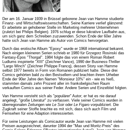
Der am 16. Januar 1939 in Brüssel geborene Jean van Hamme studierte
Finanz- und Wirtschaftswissenschaften. Seine Karriere verlief glänzend:
Er arbeitete an gehobener Stelle im Marketing mehrerer Unternehmen
(zuletzt bei Philips Belgien). 1976 schlug er diese lukrative Laufbahn aus,
um sich ganz dem Schreiben zuzuwenden. Schon Ende der 60er Jahre
hatte sich Jean van Hamme als Autor von Comics hervorgetan.
Durch das erotische Album "Epoxy" wurde er 1968 international bekannt.
Nach einigen kleineren Serien schrieb er 1980 für Grzegorz Rosinski das
Fantasy-Epos "Thorgal". 1984 folgte das von einem Roman Robert
Ludlums inspirierte "XIII" (Zeichner Vance), 1990 der Business-Thriller
"Largo Winch" (Zeichner Philippe Francq), dessen Story van Hamme
selbst 1977 bereits in Form von Romanen publiziert hatte. Diese drei
Comics gehörten bald zu den Bestsellern und brachten ihrem Urheber
Ende der 90er Jahre den Namen "Monsieur 10%" ein - wie es hieß,
stammten damals zehn Prozent aller im frankobelgischen Raum
verkauften Comics aus seiner Feder. Andere Serien und Einzeltitel folgten.
Van Hamme versteht sich als "populärer" Autor; er hat es nie darauf
angelegt, "große Literatur" zu verfassen. Viele seiner Comics wurden in
überregionalen Zeitungen wie
Le Soir
oder
Le Figaro
vorpubliziert. Die
Zugkraft seiner Stoffe brachte es mit sich, dass sich auch Film und
Fernsehen für eine Adaption interessierten.
Für seine Leistungen als Comicautor wurde Jean van Hamme mit vielen
Preisen ausgezeichnet, darunter 1994 der "Max und Moritz-Preis" des