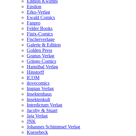
Edition Kwimbi
Epsilon
Erko-Verlag
Ewald Comics
Fanpro
Felder Books
Finix-Comics
Fischerverlage
Galerie & Edition
Golden Press
Granus Verlag
Gringo Comics
Hannibal Verlag
Hinstorff
ICOM
ilovecomics
Impian Verlag
Insektenhaus
Insektenkult
Interdictum Verlag
Jacoby & Stuart
Jaja Verlag
JNK
Johannes Schimmsel Verlag
Knesebeck