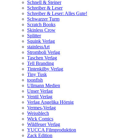
Schnell & Steiner
Schreiber & Leser
Schreiber & Leser: Alles Gute!
Schwarzer Turm
Scratch Books
Skinless Crow
Splitter
Squink Verlag
stainlessArt
Stromboli Verlag
Taschen Verlag
Tell Branding
Tintenkilby Verlag
Tiny Tusk
toonfish
Ullmann Medien
Unser Verlag
Ventil Verlag
Verlag Angelika Hörnig
Vermes-Verlag
Weissblech
Wick Comics
Wildfeuer Verlag
YUCCA Filmproduktion
Zack Edition