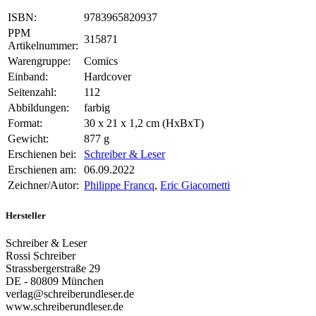
ISBN:
9783965820937
PPM
315871
Artikelnummer:
Warengruppe:
Comics
Einband:
Hardcover
Seitenzahl:
112
Abbildungen:
farbig
Format:
30 x 21 x 1,2 cm (HxBxT)
Gewicht:
877 g
Erschienen bei:
Schreiber & Leser
Erschienen am:
06.09.2022
Zeichner/Autor:
Philippe Francq
,
Eric Giacometti
Hersteller
Schreiber & Leser
Rossi Schreiber
Strassbergerstraße 29
DE - 80809 München
verlag@schreiberundleser.de
www.schreiberundleser.de