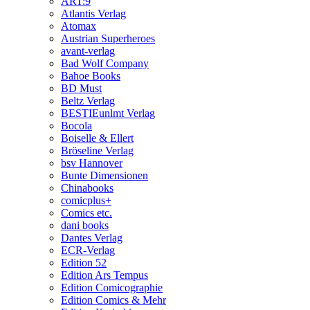
ART:9
Atlantis Verlag
Atomax
Austrian Superheroes
avant-verlag
Bad Wolf Company
Bahoe Books
BD Must
Beltz Verlag
BESTIEunlmt Verlag
Bocola
Boiselle & Ellert
Bröseline Verlag
bsv Hannover
Bunte Dimensionen
Chinabooks
comicplus+
Comics etc.
dani books
Dantes Verlag
ECR-Verlag
Edition 52
Edition Ars Tempus
Edition Comicographie
Edition Comics & Mehr