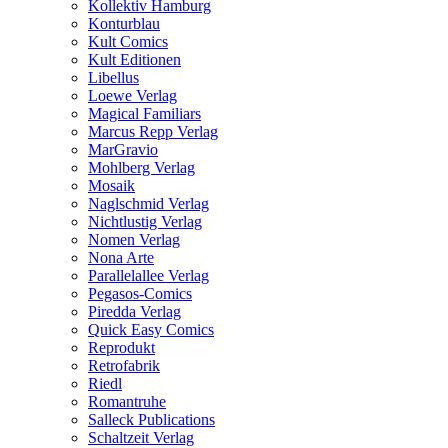
Kollektiv Hamburg
Konturblau
Kult Comics
Kult Editionen
Libellus
Loewe Verlag
Magical Familiars
Marcus Repp Verlag
MarGravio
Mohlberg Verlag
Mosaik
Naglschmid Verlag
Nichtlustig Verlag
Nomen Verlag
Nona Arte
Parallelallee Verlag
Pegasos-Comics
Piredda Verlag
Quick Easy Comics
Reprodukt
Retrofabrik
Riedl
Romantruhe
Salleck Publications
Schaltzeit Verlag