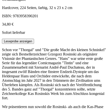
Hardcover, 224 Seiten, farbig, 32 x 23 x 2 cm
ISBN: 9783958390201
34,80 €
Sofort lieferbar
Leseprobe anzeigen
Schon vor "Thorgal" und "Die große Macht des kleinen Schninkel"
zeigte sich Bestsellerzeichner Grzegorz Rosinski als originärer
Visionär der Phantastischen Genres. "Hans" war seine erste große
Serie für das legendäre Comicmagazin "Tintin" und eine
Zusammenarbeit mit Szenarist André-Paul Duchateau, der in
insgesamt zwölf Bänden eine finstere Endzeit-Dystopie um das
Heldenpaar Hans und Orchidee entwickelte, die nach dem
Atomschlag im Jahr 2027 in den Trümmern der Zivilisation ums
Überleben kämpfen. Als Rosinski sich nach der Veröffentlichung
des 5. Bandes ganz auf "Thorgal" konzentrieren sollte, setzte
Zeichnerkollege Kas Rosinskis Werk bis zum Abschluss kongenial
fort.
Wir präsentieren nun sowohl die Rosinski- als auch die Kas-Phase