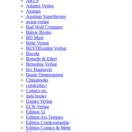
ART:9
Atlantis Verlag
Atomax
Austrian Superheroes
avant-verlag
Bad Wolf Company
Bahoe Books
BD Must
Beltz Verlag
BESTIEunlmt Verlag
Bocola
Boiselle & Ellert
Bröseline Verlag
bsv Hannover
Bunte Dimensionen
Chinabooks
comicplus+
Comics etc.
dani books
Dantes Verlag
ECR-Verlag
Edition 52
Edition Ars Tempus
Edition Comicographie
Edition Comics & Mehr