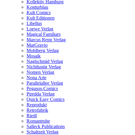
Kollektiv Hamburg
Konturblau
Kult Comics
Kult Editionen
Libellus
Loewe Verlag
Magical Familiars
Marcus Repp Verlag
MarGravio
Mohlberg Verlag
Mosaik
Naglschmid Verlag
Nichtlustig Verlag
Nomen Verlag
Nona Arte
Parallelallee Verlag
Pegasos-Comics
Piredda Verlag
Quick Easy Comics
Reprodukt
Retrofabrik
Riedl
Romantruhe
Salleck Publications
Schaltzeit Verlag