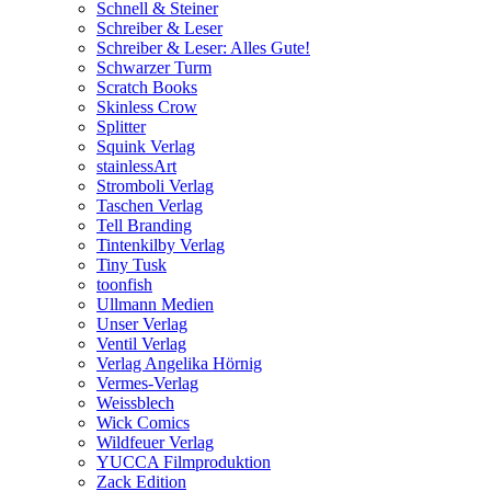
Schnell & Steiner
Schreiber & Leser
Schreiber & Leser: Alles Gute!
Schwarzer Turm
Scratch Books
Skinless Crow
Splitter
Squink Verlag
stainlessArt
Stromboli Verlag
Taschen Verlag
Tell Branding
Tintenkilby Verlag
Tiny Tusk
toonfish
Ullmann Medien
Unser Verlag
Ventil Verlag
Verlag Angelika Hörnig
Vermes-Verlag
Weissblech
Wick Comics
Wildfeuer Verlag
YUCCA Filmproduktion
Zack Edition