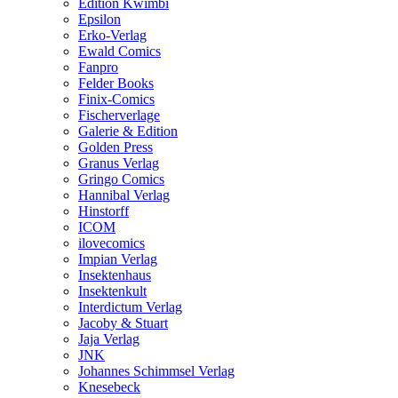
Edition Kwimbi
Epsilon
Erko-Verlag
Ewald Comics
Fanpro
Felder Books
Finix-Comics
Fischerverlage
Galerie & Edition
Golden Press
Granus Verlag
Gringo Comics
Hannibal Verlag
Hinstorff
ICOM
ilovecomics
Impian Verlag
Insektenhaus
Insektenkult
Interdictum Verlag
Jacoby & Stuart
Jaja Verlag
JNK
Johannes Schimmsel Verlag
Knesebeck