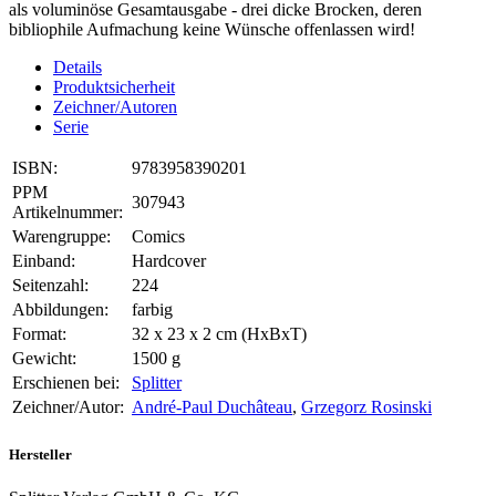
als voluminöse Gesamtausgabe - drei dicke Brocken, deren
bibliophile Aufmachung keine Wünsche offenlassen wird!
Details
Produktsicherheit
Zeichner/Autoren
Serie
ISBN:
9783958390201
PPM
307943
Artikelnummer:
Warengruppe:
Comics
Einband:
Hardcover
Seitenzahl:
224
Abbildungen:
farbig
Format:
32 x 23 x 2 cm (HxBxT)
Gewicht:
1500 g
Erschienen bei:
Splitter
Zeichner/Autor:
André-Paul Duchâteau
,
Grzegorz Rosinski
Hersteller