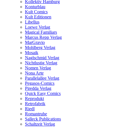
Kollektiv Hamburg
Konturblau
Kult Comics
Kult Editionen
Libellus
Loewe Verlag
Magical Familiars
Marcus Repp Verlag
MarGravio
Mohlberg Verlag
Mosaik
Naglschmid Verlag
Nichtlustig Verlag
Nomen Verlag
Nona Arte
Parallelallee Verlag
Pegasos-Comics
Piredda Verlag
Quick Easy Comics
Reprodukt
Retrofabrik
Riedl
Romantruhe
Salleck Publications
Schaltzeit Verlag