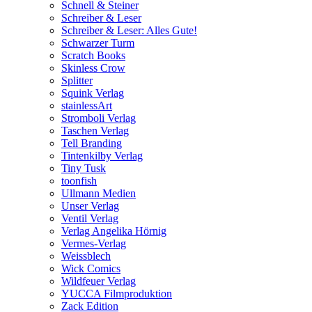
Schnell & Steiner
Schreiber & Leser
Schreiber & Leser: Alles Gute!
Schwarzer Turm
Scratch Books
Skinless Crow
Splitter
Squink Verlag
stainlessArt
Stromboli Verlag
Taschen Verlag
Tell Branding
Tintenkilby Verlag
Tiny Tusk
toonfish
Ullmann Medien
Unser Verlag
Ventil Verlag
Verlag Angelika Hörnig
Vermes-Verlag
Weissblech
Wick Comics
Wildfeuer Verlag
YUCCA Filmproduktion
Zack Edition