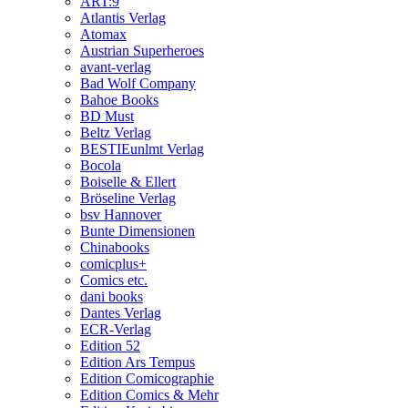
ART:9
Atlantis Verlag
Atomax
Austrian Superheroes
avant-verlag
Bad Wolf Company
Bahoe Books
BD Must
Beltz Verlag
BESTIEunlmt Verlag
Bocola
Boiselle & Ellert
Bröseline Verlag
bsv Hannover
Bunte Dimensionen
Chinabooks
comicplus+
Comics etc.
dani books
Dantes Verlag
ECR-Verlag
Edition 52
Edition Ars Tempus
Edition Comicographie
Edition Comics & Mehr