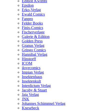
Edition Kwimbi
Epsilon
Erko-Verlag
Ewald Comics
Fanpro
Felder Books
Finix-Comics
Fischerverlage
Galerie & Edition
Golden Press
Granus Verlag
Gringo Comics
Hannibal Verlag
Hinstorff
ICOM
ilovecomics
Impian Verlag
Insektenhaus
Insektenkult
Interdictum Verlag
Jacoby & Stuart
Jaja Verlag
JNK
Johannes Schimmsel Verlag
Knesebeck