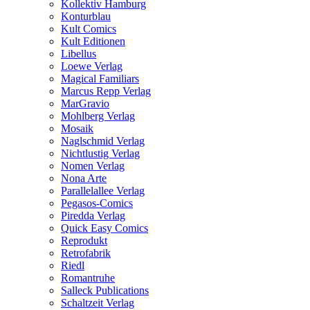
Kollektiv Hamburg
Konturblau
Kult Comics
Kult Editionen
Libellus
Loewe Verlag
Magical Familiars
Marcus Repp Verlag
MarGravio
Mohlberg Verlag
Mosaik
Naglschmid Verlag
Nichtlustig Verlag
Nomen Verlag
Nona Arte
Parallelallee Verlag
Pegasos-Comics
Piredda Verlag
Quick Easy Comics
Reprodukt
Retrofabrik
Riedl
Romantruhe
Salleck Publications
Schaltzeit Verlag