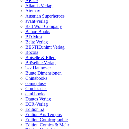
ART:9
Atlantis Verlag
Atomax
Austrian Superheroes
avant-verlag
Bad Wolf Company
Bahoe Books
BD Must
Beltz Verlag
BESTIEunlmt Verlag
Bocola
Boiselle & Ellert
Bröseline Verlag
bsv Hannover
Bunte Dimensionen
Chinabooks
comicplus+
Comics etc.
dani books
Dantes Verlag
ECR-Verlag
Edition 52
Edition Ars Tempus
Edition Comicographie
Edition Comics & Mehr