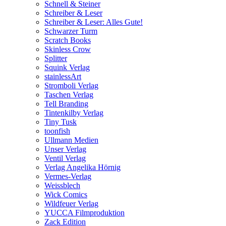
Schnell & Steiner
Schreiber & Leser
Schreiber & Leser: Alles Gute!
Schwarzer Turm
Scratch Books
Skinless Crow
Splitter
Squink Verlag
stainlessArt
Stromboli Verlag
Taschen Verlag
Tell Branding
Tintenkilby Verlag
Tiny Tusk
toonfish
Ullmann Medien
Unser Verlag
Ventil Verlag
Verlag Angelika Hörnig
Vermes-Verlag
Weissblech
Wick Comics
Wildfeuer Verlag
YUCCA Filmproduktion
Zack Edition