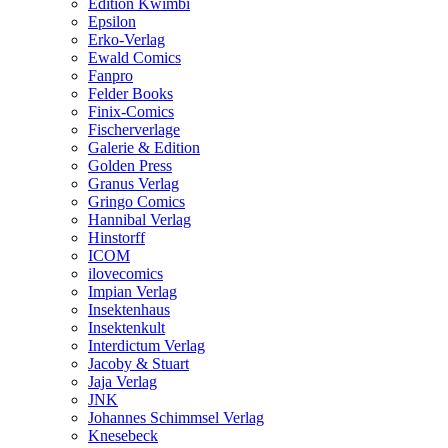
Edition Kwimbi
Epsilon
Erko-Verlag
Ewald Comics
Fanpro
Felder Books
Finix-Comics
Fischerverlage
Galerie & Edition
Golden Press
Granus Verlag
Gringo Comics
Hannibal Verlag
Hinstorff
ICOM
ilovecomics
Impian Verlag
Insektenhaus
Insektenkult
Interdictum Verlag
Jacoby & Stuart
Jaja Verlag
JNK
Johannes Schimmsel Verlag
Knesebeck