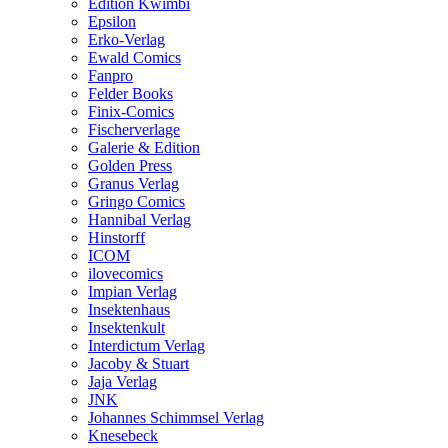
Edition Kwimbi
Epsilon
Erko-Verlag
Ewald Comics
Fanpro
Felder Books
Finix-Comics
Fischerverlage
Galerie & Edition
Golden Press
Granus Verlag
Gringo Comics
Hannibal Verlag
Hinstorff
ICOM
ilovecomics
Impian Verlag
Insektenhaus
Insektenkult
Interdictum Verlag
Jacoby & Stuart
Jaja Verlag
JNK
Johannes Schimmsel Verlag
Knesebeck