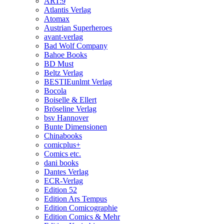
ART:9
Atlantis Verlag
Atomax
Austrian Superheroes
avant-verlag
Bad Wolf Company
Bahoe Books
BD Must
Beltz Verlag
BESTIEunlmt Verlag
Bocola
Boiselle & Ellert
Bröseline Verlag
bsv Hannover
Bunte Dimensionen
Chinabooks
comicplus+
Comics etc.
dani books
Dantes Verlag
ECR-Verlag
Edition 52
Edition Ars Tempus
Edition Comicographie
Edition Comics & Mehr