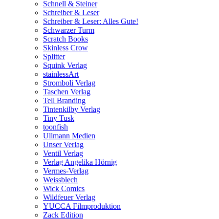
Schnell & Steiner
Schreiber & Leser
Schreiber & Leser: Alles Gute!
Schwarzer Turm
Scratch Books
Skinless Crow
Splitter
Squink Verlag
stainlessArt
Stromboli Verlag
Taschen Verlag
Tell Branding
Tintenkilby Verlag
Tiny Tusk
toonfish
Ullmann Medien
Unser Verlag
Ventil Verlag
Verlag Angelika Hörnig
Vermes-Verlag
Weissblech
Wick Comics
Wildfeuer Verlag
YUCCA Filmproduktion
Zack Edition