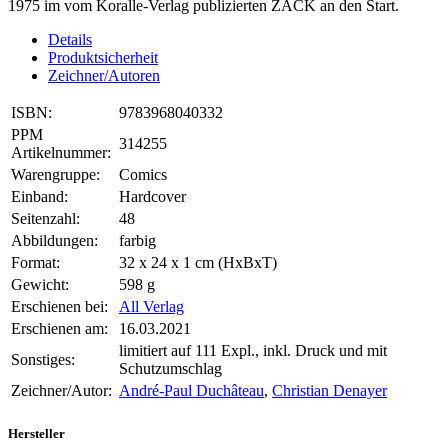
1975 im vom Koralle-Verlag publizierten ZACK an den Start.
Details
Produktsicherheit
Zeichner/Autoren
ISBN:
9783968040332
PPM
314255
Artikelnummer:
Warengruppe:
Comics
Einband:
Hardcover
Seitenzahl:
48
Abbildungen:
farbig
Format:
32 x 24 x 1 cm (HxBxT)
Gewicht:
598 g
Erschienen bei:
All Verlag
Erschienen am:
16.03.2021
limitiert auf 111 Expl., inkl. Druck und mit
Sonstiges:
Schutzumschlag
Zeichner/Autor:
André-Paul Duchâteau
,
Christian Denayer
Hersteller