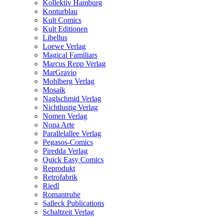
Kollektiv Hamburg
Konturblau
Kult Comics
Kult Editionen
Libellus
Loewe Verlag
Magical Familiars
Marcus Repp Verlag
MarGravio
Mohlberg Verlag
Mosaik
Naglschmid Verlag
Nichtlustig Verlag
Nomen Verlag
Nona Arte
Parallelallee Verlag
Pegasos-Comics
Piredda Verlag
Quick Easy Comics
Reprodukt
Retrofabrik
Riedl
Romantruhe
Salleck Publications
Schaltzeit Verlag