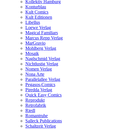
Kollektiv Hamburg
Konturblau
Kult Comics
Kult Editionen
Libellus
Loewe Verlag
Magical Familiars
Marcus Repp Verlag
MarGravio
Mohlberg Verlag
Mosaik
Naglschmid Verlag
Nichtlustig Verlag
Nomen Verlag
Nona Arte
Parallelallee Verlag
Pegasos-Comics
Piredda Verlag
Quick Easy Comics
Reprodukt
Retrofabrik
Riedl
Romantruhe
Salleck Publications
Schaltzeit Verlag