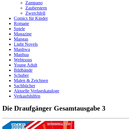
Zampano
Zauberstern
Zwerchfell
Comics für Kinder
Romane
Spiele
Magazine
Mangas
Light Novels
Manhwa
Manhua
Webtoons
Young Adult
Bildbände
Schuber
Malen & Zeichnen
Sachbücher
Aktuelle Verlagskataloge
Verkaufshilfen
Die Draufgänger Gesamtausgabe 3