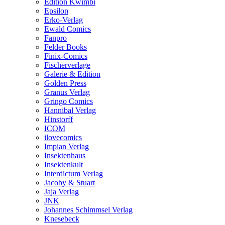
Edition Kwimbi
Epsilon
Erko-Verlag
Ewald Comics
Fanpro
Felder Books
Finix-Comics
Fischerverlage
Galerie & Edition
Golden Press
Granus Verlag
Gringo Comics
Hannibal Verlag
Hinstorff
ICOM
ilovecomics
Impian Verlag
Insektenhaus
Insektenkult
Interdictum Verlag
Jacoby & Stuart
Jaja Verlag
JNK
Johannes Schimmsel Verlag
Knesebeck