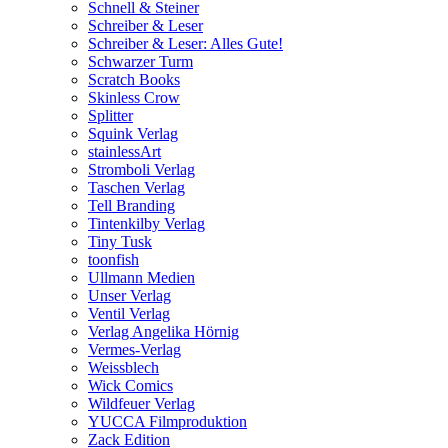
Schnell & Steiner
Schreiber & Leser
Schreiber & Leser: Alles Gute!
Schwarzer Turm
Scratch Books
Skinless Crow
Splitter
Squink Verlag
stainlessArt
Stromboli Verlag
Taschen Verlag
Tell Branding
Tintenkilby Verlag
Tiny Tusk
toonfish
Ullmann Medien
Unser Verlag
Ventil Verlag
Verlag Angelika Hörnig
Vermes-Verlag
Weissblech
Wick Comics
Wildfeuer Verlag
YUCCA Filmproduktion
Zack Edition