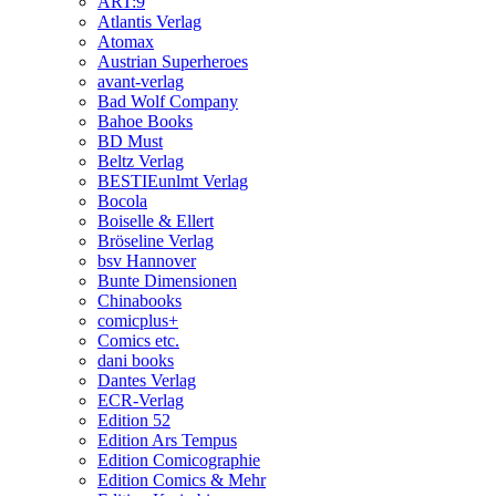
ART:9
Atlantis Verlag
Atomax
Austrian Superheroes
avant-verlag
Bad Wolf Company
Bahoe Books
BD Must
Beltz Verlag
BESTIEunlmt Verlag
Bocola
Boiselle & Ellert
Bröseline Verlag
bsv Hannover
Bunte Dimensionen
Chinabooks
comicplus+
Comics etc.
dani books
Dantes Verlag
ECR-Verlag
Edition 52
Edition Ars Tempus
Edition Comicographie
Edition Comics & Mehr