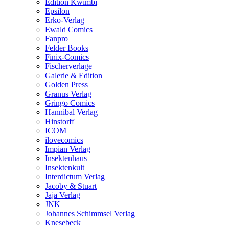
Edition Kwimbi
Epsilon
Erko-Verlag
Ewald Comics
Fanpro
Felder Books
Finix-Comics
Fischerverlage
Galerie & Edition
Golden Press
Granus Verlag
Gringo Comics
Hannibal Verlag
Hinstorff
ICOM
ilovecomics
Impian Verlag
Insektenhaus
Insektenkult
Interdictum Verlag
Jacoby & Stuart
Jaja Verlag
JNK
Johannes Schimmsel Verlag
Knesebeck