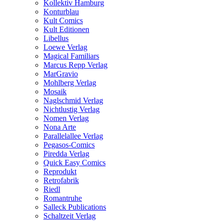
Kollektiv Hamburg
Konturblau
Kult Comics
Kult Editionen
Libellus
Loewe Verlag
Magical Familiars
Marcus Repp Verlag
MarGravio
Mohlberg Verlag
Mosaik
Naglschmid Verlag
Nichtlustig Verlag
Nomen Verlag
Nona Arte
Parallelallee Verlag
Pegasos-Comics
Piredda Verlag
Quick Easy Comics
Reprodukt
Retrofabrik
Riedl
Romantruhe
Salleck Publications
Schaltzeit Verlag