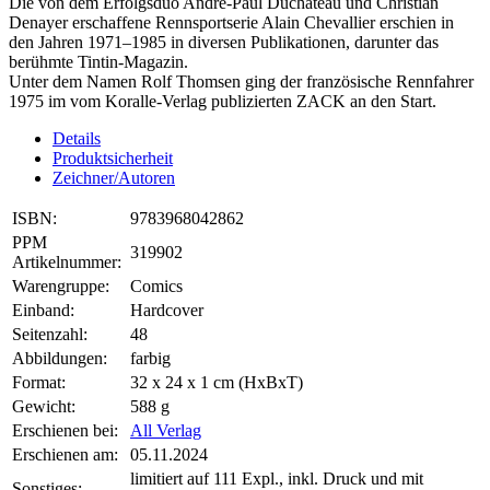
Die von dem Erfolgsduo André-Paul Duchâteau und Christian
Denayer erschaffene Rennsportserie Alain Chevallier erschien in
den Jahren 1971–1985 in diversen Publikationen, darunter das
berühmte Tintin-Magazin.
Unter dem Namen Rolf Thomsen ging der französische Rennfahrer
1975 im vom Koralle-Verlag publizierten ZACK an den Start.
Details
Produktsicherheit
Zeichner/Autoren
ISBN:
9783968042862
PPM
319902
Artikelnummer:
Warengruppe:
Comics
Einband:
Hardcover
Seitenzahl:
48
Abbildungen:
farbig
Format:
32 x 24 x 1 cm (HxBxT)
Gewicht:
588 g
Erschienen bei:
All Verlag
Erschienen am:
05.11.2024
limitiert auf 111 Expl., inkl. Druck und mit
Sonstiges: