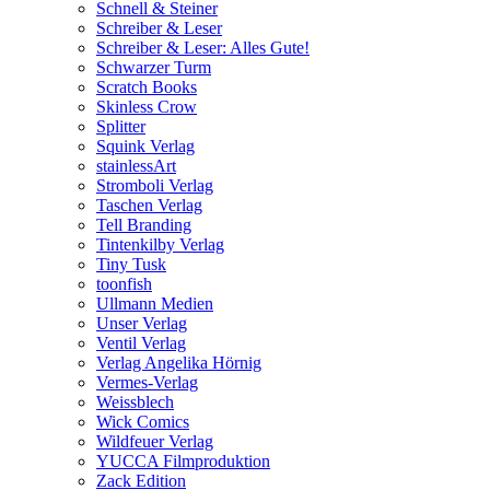
Schnell & Steiner
Schreiber & Leser
Schreiber & Leser: Alles Gute!
Schwarzer Turm
Scratch Books
Skinless Crow
Splitter
Squink Verlag
stainlessArt
Stromboli Verlag
Taschen Verlag
Tell Branding
Tintenkilby Verlag
Tiny Tusk
toonfish
Ullmann Medien
Unser Verlag
Ventil Verlag
Verlag Angelika Hörnig
Vermes-Verlag
Weissblech
Wick Comics
Wildfeuer Verlag
YUCCA Filmproduktion
Zack Edition