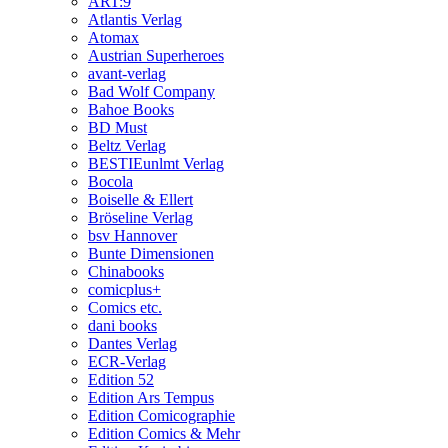
ART:9
Atlantis Verlag
Atomax
Austrian Superheroes
avant-verlag
Bad Wolf Company
Bahoe Books
BD Must
Beltz Verlag
BESTIEunlmt Verlag
Bocola
Boiselle & Ellert
Bröseline Verlag
bsv Hannover
Bunte Dimensionen
Chinabooks
comicplus+
Comics etc.
dani books
Dantes Verlag
ECR-Verlag
Edition 52
Edition Ars Tempus
Edition Comicographie
Edition Comics & Mehr