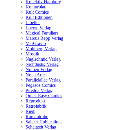
Kollektiv Hamburg
Konturblau
Kult Comics
Kult Editionen
Libellus
Loewe Verlag
Magical Familiars
Marcus Repp Verlag
MarGravio
Mohlberg Verlag
Mosaik
Naglschmid Verlag
Nichtlustig Verlag
Nomen Verlag
Nona Arte
Parallelallee Verlag
Pegasos-Comics
Piredda Verlag
Quick Easy Comics
Reprodukt
Retrofabrik
Riedl
Romantruhe
Salleck Publications
Schaltzeit Verlag