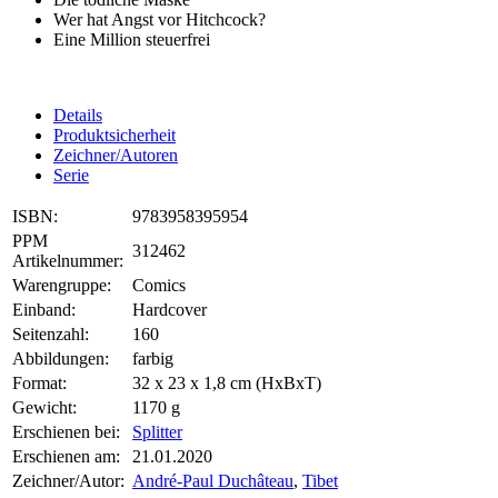
Wer hat Angst vor Hitchcock?
Eine Million steuerfrei
Details
Produktsicherheit
Zeichner/Autoren
Serie
ISBN:
9783958395954
PPM
312462
Artikelnummer:
Warengruppe:
Comics
Einband:
Hardcover
Seitenzahl:
160
Abbildungen:
farbig
Format:
32 x 23 x 1,8 cm (HxBxT)
Gewicht:
1170 g
Erschienen bei:
Splitter
Erschienen am:
21.01.2020
Zeichner/Autor:
André-Paul Duchâteau
,
Tibet