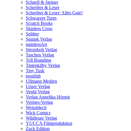
Schnell & Steiner
Schreiber & Leser
Schreiber & Leser: Alles Gute!
Schwarzer Turm
Scratch Books
Skinless Crow
Splitter
Squink Verlag
stainlessArt
Stromboli Verlag
Taschen Verlag
Tell Branding
Tintenkilby Verlag
Tiny Tusk
toonfish
Ullmann Medien
Unser Verlag
Ventil Verlag
Verlag Angelika Hörnig
Vermes-Verlag
Weissblech
Wick Comics
Wildfeuer Verlag
YUCCA Filmproduktion
Zack Edition