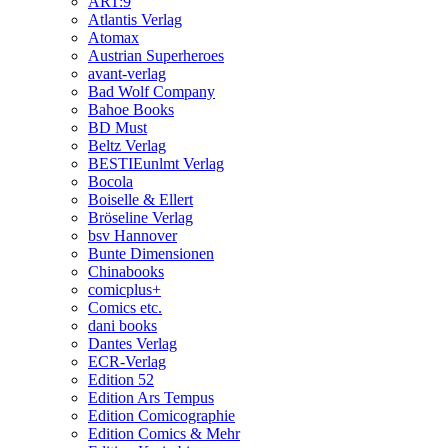
ART:9
Atlantis Verlag
Atomax
Austrian Superheroes
avant-verlag
Bad Wolf Company
Bahoe Books
BD Must
Beltz Verlag
BESTIEunlmt Verlag
Bocola
Boiselle & Ellert
Bröseline Verlag
bsv Hannover
Bunte Dimensionen
Chinabooks
comicplus+
Comics etc.
dani books
Dantes Verlag
ECR-Verlag
Edition 52
Edition Ars Tempus
Edition Comicographie
Edition Comics & Mehr