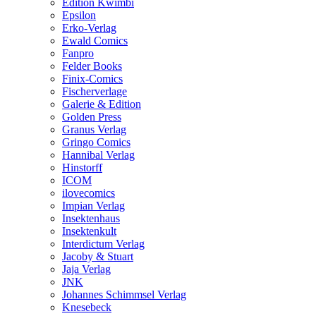
Edition Kwimbi
Epsilon
Erko-Verlag
Ewald Comics
Fanpro
Felder Books
Finix-Comics
Fischerverlage
Galerie & Edition
Golden Press
Granus Verlag
Gringo Comics
Hannibal Verlag
Hinstorff
ICOM
ilovecomics
Impian Verlag
Insektenhaus
Insektenkult
Interdictum Verlag
Jacoby & Stuart
Jaja Verlag
JNK
Johannes Schimmsel Verlag
Knesebeck