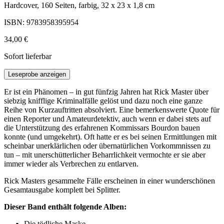
Hardcover, 160 Seiten, farbig, 32 x 23 x 1,8 cm
ISBN: 9783958395954
34,00 €
Sofort lieferbar
Leseprobe anzeigen
Er ist ein Phänomen – in gut fünfzig Jahren hat Rick Master über
siebzig knifflige Kriminalfälle gelöst und dazu noch eine ganze
Reihe von Kurzauftritten absolviert. Eine bemerkenswerte Quote für
einen Reporter und Amateurdetektiv, auch wenn er dabei stets auf
die Unterstützung des erfahrenen Kommissars Bourdon bauen
konnte (und umgekehrt). Oft hatte er es bei seinen Ermittlungen mit
scheinbar unerklärlichen oder übernatürlichen Vorkommnissen zu
tun – mit unerschütterlicher Beharrlichkeit vermochte er sie aber
immer wieder als Verbrechen zu entlarven.
Rick Masters gesammelte Fälle erscheinen in einer wunderschönen
Gesamtausgabe komplett bei Splitter.
Dieser Band enthält folgende Alben:
Die tödliche Maske