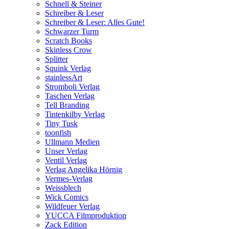
Schnell & Steiner
Schreiber & Leser
Schreiber & Leser: Alles Gute!
Schwarzer Turm
Scratch Books
Skinless Crow
Splitter
Squink Verlag
stainlessArt
Stromboli Verlag
Taschen Verlag
Tell Branding
Tintenkilby Verlag
Tiny Tusk
toonfish
Ullmann Medien
Unser Verlag
Ventil Verlag
Verlag Angelika Hörnig
Vermes-Verlag
Weissblech
Wick Comics
Wildfeuer Verlag
YUCCA Filmproduktion
Zack Edition