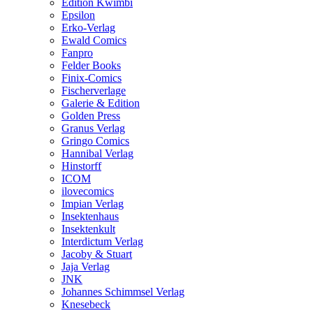
Edition Kwimbi
Epsilon
Erko-Verlag
Ewald Comics
Fanpro
Felder Books
Finix-Comics
Fischerverlage
Galerie & Edition
Golden Press
Granus Verlag
Gringo Comics
Hannibal Verlag
Hinstorff
ICOM
ilovecomics
Impian Verlag
Insektenhaus
Insektenkult
Interdictum Verlag
Jacoby & Stuart
Jaja Verlag
JNK
Johannes Schimmsel Verlag
Knesebeck