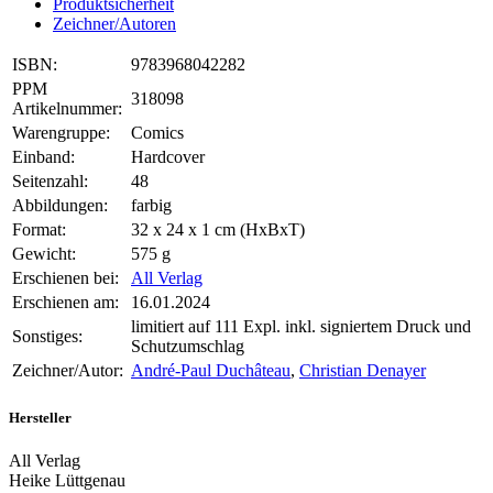
Produktsicherheit
Zeichner/Autoren
ISBN:
9783968042282
PPM
318098
Artikelnummer:
Warengruppe:
Comics
Einband:
Hardcover
Seitenzahl:
48
Abbildungen:
farbig
Format:
32 x 24 x 1 cm (HxBxT)
Gewicht:
575 g
Erschienen bei:
All Verlag
Erschienen am:
16.01.2024
limitiert auf 111 Expl. inkl. signiertem Druck und
Sonstiges:
Schutzumschlag
Zeichner/Autor:
André-Paul Duchâteau
,
Christian Denayer
Hersteller
All Verlag
Heike Lüttgenau