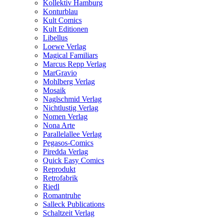
Kollektiv Hamburg
Konturblau
Kult Comics
Kult Editionen
Libellus
Loewe Verlag
Magical Familiars
Marcus Repp Verlag
MarGravio
Mohlberg Verlag
Mosaik
Naglschmid Verlag
Nichtlustig Verlag
Nomen Verlag
Nona Arte
Parallelallee Verlag
Pegasos-Comics
Piredda Verlag
Quick Easy Comics
Reprodukt
Retrofabrik
Riedl
Romantruhe
Salleck Publications
Schaltzeit Verlag