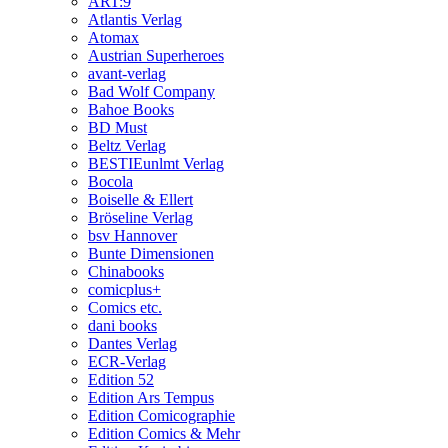
ART:9
Atlantis Verlag
Atomax
Austrian Superheroes
avant-verlag
Bad Wolf Company
Bahoe Books
BD Must
Beltz Verlag
BESTIEunlmt Verlag
Bocola
Boiselle & Ellert
Bröseline Verlag
bsv Hannover
Bunte Dimensionen
Chinabooks
comicplus+
Comics etc.
dani books
Dantes Verlag
ECR-Verlag
Edition 52
Edition Ars Tempus
Edition Comicographie
Edition Comics & Mehr