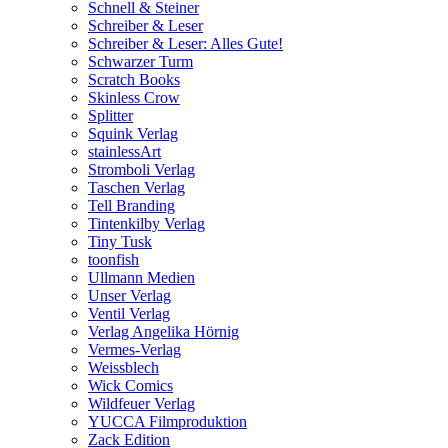
Schnell & Steiner
Schreiber & Leser
Schreiber & Leser: Alles Gute!
Schwarzer Turm
Scratch Books
Skinless Crow
Splitter
Squink Verlag
stainlessArt
Stromboli Verlag
Taschen Verlag
Tell Branding
Tintenkilby Verlag
Tiny Tusk
toonfish
Ullmann Medien
Unser Verlag
Ventil Verlag
Verlag Angelika Hörnig
Vermes-Verlag
Weissblech
Wick Comics
Wildfeuer Verlag
YUCCA Filmproduktion
Zack Edition