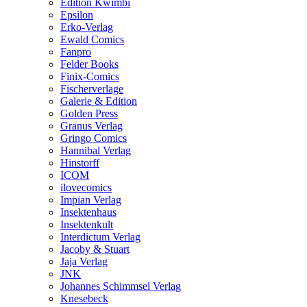
Edition Kwimbi
Epsilon
Erko-Verlag
Ewald Comics
Fanpro
Felder Books
Finix-Comics
Fischerverlage
Galerie & Edition
Golden Press
Granus Verlag
Gringo Comics
Hannibal Verlag
Hinstorff
ICOM
ilovecomics
Impian Verlag
Insektenhaus
Insektenkult
Interdictum Verlag
Jacoby & Stuart
Jaja Verlag
JNK
Johannes Schimmsel Verlag
Knesebeck