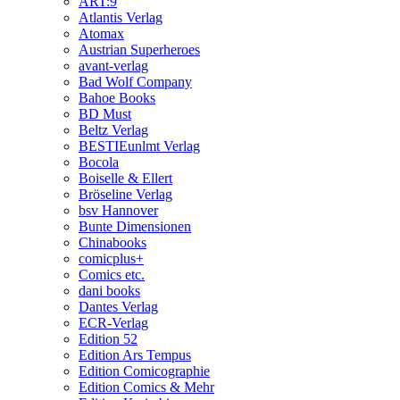
ART:9
Atlantis Verlag
Atomax
Austrian Superheroes
avant-verlag
Bad Wolf Company
Bahoe Books
BD Must
Beltz Verlag
BESTIEunlmt Verlag
Bocola
Boiselle & Ellert
Bröseline Verlag
bsv Hannover
Bunte Dimensionen
Chinabooks
comicplus+
Comics etc.
dani books
Dantes Verlag
ECR-Verlag
Edition 52
Edition Ars Tempus
Edition Comicographie
Edition Comics & Mehr