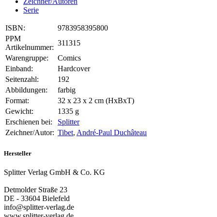
Zeichner/Autoren
Serie
ISBN:
9783958395800
PPM
311315
Artikelnummer:
Warengruppe:
Comics
Einband:
Hardcover
Seitenzahl:
192
Abbildungen:
farbig
Format:
32 x 23 x 2 cm (HxBxT)
Gewicht:
1335 g
Erschienen bei:
Splitter
Zeichner/Autor:
Tibet
,
André-Paul Duchâteau
Hersteller
Splitter Verlag GmbH & Co. KG
Detmolder Straße 23
DE - 33604 Bielefeld
info@splitter-verlag.de
www.splitter-verlag.de