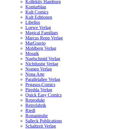
Kollektiv Hamburg
Konturblau
Kult Comics
Kult Editionen
Libellus
Loewe Verlag
Magical Familiars
Marcus Repp Verlag
MarGravio
Mohlberg Verlag
Mosaik
Naglschmid Verlag
Nichtlustig Verlag
Nomen Verlag
Nona Arte
Parallelallee Verlag
Pegasos-Comics
Piredda Verlag
Quick Easy Comics
Reprodukt
Retrofabrik
Riedl
Romantruhe
Salleck Publications
Schaltzeit Verlag