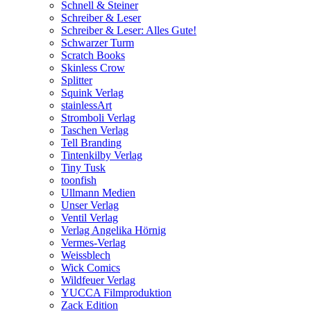
Schnell & Steiner
Schreiber & Leser
Schreiber & Leser: Alles Gute!
Schwarzer Turm
Scratch Books
Skinless Crow
Splitter
Squink Verlag
stainlessArt
Stromboli Verlag
Taschen Verlag
Tell Branding
Tintenkilby Verlag
Tiny Tusk
toonfish
Ullmann Medien
Unser Verlag
Ventil Verlag
Verlag Angelika Hörnig
Vermes-Verlag
Weissblech
Wick Comics
Wildfeuer Verlag
YUCCA Filmproduktion
Zack Edition