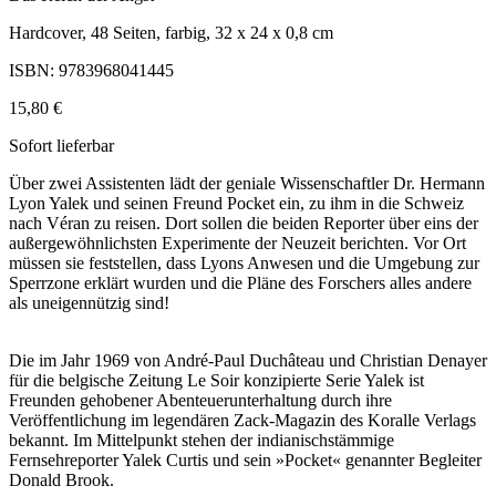
Hardcover, 48 Seiten, farbig, 32 x 24 x 0,8 cm
ISBN: 9783968041445
15,80 €
Sofort lieferbar
Über zwei Assistenten lädt der geniale Wissenschaftler Dr. Hermann
Lyon Yalek und seinen Freund Pocket ein, zu ihm in die Schweiz
nach Véran zu reisen. Dort sollen die beiden Reporter über eins der
außergewöhnlichsten Experimente der Neuzeit berichten. Vor Ort
müssen sie feststellen, dass Lyons Anwesen und die Umgebung zur
Sperrzone erklärt wurden und die Pläne des Forschers alles andere
als uneigennützig sind!
Die im Jahr 1969 von André-Paul Duchâteau und Christian Denayer
für die belgische Zeitung Le Soir konzipierte Serie Yalek ist
Freunden gehobener Abenteuerunterhaltung durch ihre
Veröffentlichung im legendären Zack-Magazin des Koralle Verlags
bekannt. Im Mittelpunkt stehen der indianischstämmige
Fernsehreporter Yalek Curtis und sein »Pocket« genannter Begleiter
Donald Brook.