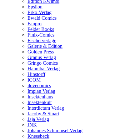
Edition Kwimbi
Epsilon
Erko-Verlag
Ewald Comics
Fanpro
Felder Books
Finix-Comics
Fischerverlage
Galerie & Edition
Golden Press
Granus Verlag
Gringo Comics
Hannibal Verlag
Hinstorff
ICOM
ilovecomics
Impian Verlag
Insektenhaus
Insektenkult
Interdictum Verlag
Jacoby & Stuart
Jaja Verlag
JNK
Johannes Schimmsel Verlag
Knesebeck