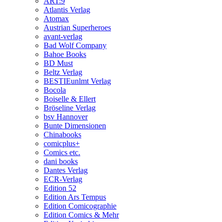
ART:9
Atlantis Verlag
Atomax
Austrian Superheroes
avant-verlag
Bad Wolf Company
Bahoe Books
BD Must
Beltz Verlag
BESTIEunlmt Verlag
Bocola
Boiselle & Ellert
Bröseline Verlag
bsv Hannover
Bunte Dimensionen
Chinabooks
comicplus+
Comics etc.
dani books
Dantes Verlag
ECR-Verlag
Edition 52
Edition Ars Tempus
Edition Comicographie
Edition Comics & Mehr