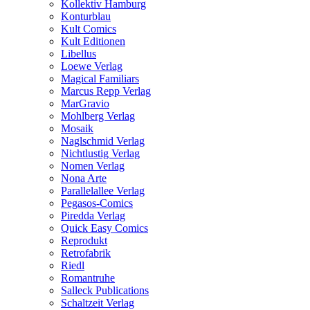
Kollektiv Hamburg
Konturblau
Kult Comics
Kult Editionen
Libellus
Loewe Verlag
Magical Familiars
Marcus Repp Verlag
MarGravio
Mohlberg Verlag
Mosaik
Naglschmid Verlag
Nichtlustig Verlag
Nomen Verlag
Nona Arte
Parallelallee Verlag
Pegasos-Comics
Piredda Verlag
Quick Easy Comics
Reprodukt
Retrofabrik
Riedl
Romantruhe
Salleck Publications
Schaltzeit Verlag