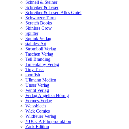
Schnell & Steiner
Schreiber & Leser
Schreiber & Leser: Alles Gute!
Schwarzer Turm
Scratch Books
Skinless Crow
Splitter
Squink Verlag
stainlessArt
Stromboli Verlag
Taschen Verlag
Tell Branding
Tintenkilby Verlag
Tiny Tusk
toonfish
Ullmann Medien
Unser Verlag
Ventil Verlag
Verlag Angelika Hörnig
Vermes-Verlag
Weissblech
Wick Comics
Wildfeuer Verlag
YUCCA Filmproduktion
Zack Edition