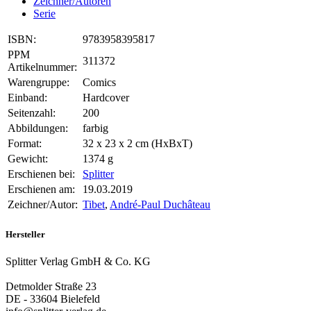
Zeichner/Autoren
Serie
ISBN:
9783958395817
PPM
311372
Artikelnummer:
Warengruppe:
Comics
Einband:
Hardcover
Seitenzahl:
200
Abbildungen:
farbig
Format:
32 x 23 x 2 cm (HxBxT)
Gewicht:
1374 g
Erschienen bei:
Splitter
Erschienen am:
19.03.2019
Zeichner/Autor:
Tibet
,
André-Paul Duchâteau
Hersteller
Splitter Verlag GmbH & Co. KG
Detmolder Straße 23
DE - 33604 Bielefeld