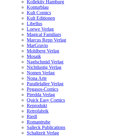
Kollektiv Hamburg
Konturblau
Kult Comics
Kult Editionen
Libellus
Loewe Verlag
Magical Familiars
Marcus Repp Verlag
MarGravio
Mohlberg Verlag
Mosaik
Naglschmid Verlag
Nichtlustig Verlag
Nomen Verlag
Nona Arte
Parallelallee Verlag
Pegasos-Comics
Piredda Verlag
Quick Easy Comics
Reprodukt
Retrofabrik
Riedl
Romantruhe
Salleck Publications
Schaltzeit Verlag