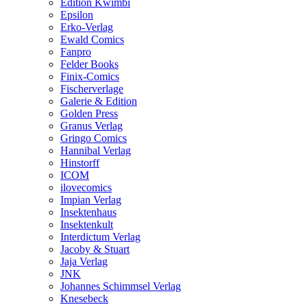
Edition Kwimbi
Epsilon
Erko-Verlag
Ewald Comics
Fanpro
Felder Books
Finix-Comics
Fischerverlage
Galerie & Edition
Golden Press
Granus Verlag
Gringo Comics
Hannibal Verlag
Hinstorff
ICOM
ilovecomics
Impian Verlag
Insektenhaus
Insektenkult
Interdictum Verlag
Jacoby & Stuart
Jaja Verlag
JNK
Johannes Schimmsel Verlag
Knesebeck