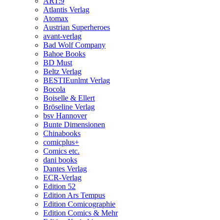
ART:9
Atlantis Verlag
Atomax
Austrian Superheroes
avant-verlag
Bad Wolf Company
Bahoe Books
BD Must
Beltz Verlag
BESTIEunlmt Verlag
Bocola
Boiselle & Ellert
Bröseline Verlag
bsv Hannover
Bunte Dimensionen
Chinabooks
comicplus+
Comics etc.
dani books
Dantes Verlag
ECR-Verlag
Edition 52
Edition Ars Tempus
Edition Comicographie
Edition Comics & Mehr