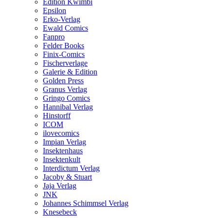
Edition Kwimbi
Epsilon
Erko-Verlag
Ewald Comics
Fanpro
Felder Books
Finix-Comics
Fischerverlage
Galerie & Edition
Golden Press
Granus Verlag
Gringo Comics
Hannibal Verlag
Hinstorff
ICOM
ilovecomics
Impian Verlag
Insektenhaus
Insektenkult
Interdictum Verlag
Jacoby & Stuart
Jaja Verlag
JNK
Johannes Schimmsel Verlag
Knesebeck