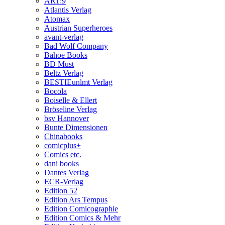
ART:9
Atlantis Verlag
Atomax
Austrian Superheroes
avant-verlag
Bad Wolf Company
Bahoe Books
BD Must
Beltz Verlag
BESTIEunlmt Verlag
Bocola
Boiselle & Ellert
Bröseline Verlag
bsv Hannover
Bunte Dimensionen
Chinabooks
comicplus+
Comics etc.
dani books
Dantes Verlag
ECR-Verlag
Edition 52
Edition Ars Tempus
Edition Comicographie
Edition Comics & Mehr