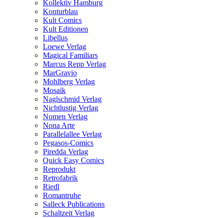
Kollektiv Hamburg
Konturblau
Kult Comics
Kult Editionen
Libellus
Loewe Verlag
Magical Familiars
Marcus Repp Verlag
MarGravio
Mohlberg Verlag
Mosaik
Naglschmid Verlag
Nichtlustig Verlag
Nomen Verlag
Nona Arte
Parallelallee Verlag
Pegasos-Comics
Piredda Verlag
Quick Easy Comics
Reprodukt
Retrofabrik
Riedl
Romantruhe
Salleck Publications
Schaltzeit Verlag