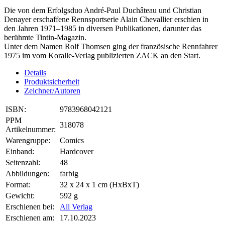
Die von dem Erfolgsduo André-Paul Duchâteau und Christian
Denayer erschaffene Rennsportserie Alain Chevallier erschien in
den Jahren 1971–1985 in diversen Publikationen, darunter das
berühmte Tintin-Magazin.
Unter dem Namen Rolf Thomsen ging der französische Rennfahrer
1975 im vom Koralle-Verlag publizierten ZACK an den Start.
Details
Produktsicherheit
Zeichner/Autoren
ISBN:
9783968042121
PPM
318078
Artikelnummer:
Warengruppe:
Comics
Einband:
Hardcover
Seitenzahl:
48
Abbildungen:
farbig
Format:
32 x 24 x 1 cm (HxBxT)
Gewicht:
592 g
Erschienen bei:
All Verlag
Erschienen am:
17.10.2023