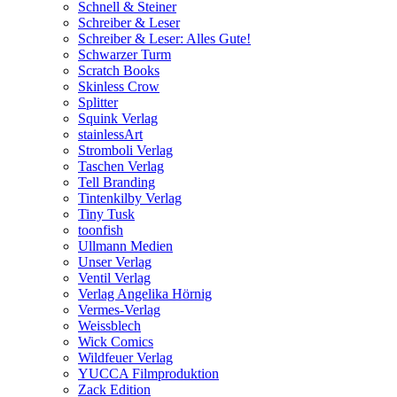
Schnell & Steiner
Schreiber & Leser
Schreiber & Leser: Alles Gute!
Schwarzer Turm
Scratch Books
Skinless Crow
Splitter
Squink Verlag
stainlessArt
Stromboli Verlag
Taschen Verlag
Tell Branding
Tintenkilby Verlag
Tiny Tusk
toonfish
Ullmann Medien
Unser Verlag
Ventil Verlag
Verlag Angelika Hörnig
Vermes-Verlag
Weissblech
Wick Comics
Wildfeuer Verlag
YUCCA Filmproduktion
Zack Edition