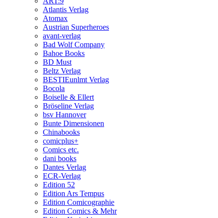
ART:9
Atlantis Verlag
Atomax
Austrian Superheroes
avant-verlag
Bad Wolf Company
Bahoe Books
BD Must
Beltz Verlag
BESTIEunlmt Verlag
Bocola
Boiselle & Ellert
Bröseline Verlag
bsv Hannover
Bunte Dimensionen
Chinabooks
comicplus+
Comics etc.
dani books
Dantes Verlag
ECR-Verlag
Edition 52
Edition Ars Tempus
Edition Comicographie
Edition Comics & Mehr