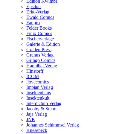
Edition Kwimbi
Epsilon
Erko-Verlag
Ewald Comics
Fanpro
Felder Books
Finix-Comics
Fischerverlage
Galerie & Edition
Golden Press
Granus Verlag
Gringo Comics
Hannibal Verlag
Hinstorff
ICOM
ilovecomics
Impian Verlag
Insektenhaus
Insektenkult
Interdictum Verlag
Jacoby & Stuart
Jaja Verlag
JNK
Johannes Schimmsel Verlag
Knesebeck