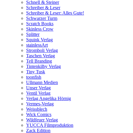
Schnell & Steiner
Schreiber & Leser
Schreiber & Leser: Alles Gute!
Schwarzer Turm
Scratch Books
Skinless Crow
Splitter
Squink Verlag
stainlessArt
Stromboli Verlag
Taschen Verlag
Tell Branding
Tintenkilby Verlag
Tiny Tusk
toonfish
Ullmann Medien
Unser Verlag
Ventil Verlag
Verlag Angelika Hörnig
Vermes-Verlag
Weissblech
Wick Comics
Wildfeuer Verlag
YUCCA Filmproduktion
Zack Edition