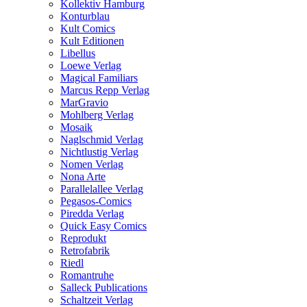
Kollektiv Hamburg
Konturblau
Kult Comics
Kult Editionen
Libellus
Loewe Verlag
Magical Familiars
Marcus Repp Verlag
MarGravio
Mohlberg Verlag
Mosaik
Naglschmid Verlag
Nichtlustig Verlag
Nomen Verlag
Nona Arte
Parallelallee Verlag
Pegasos-Comics
Piredda Verlag
Quick Easy Comics
Reprodukt
Retrofabrik
Riedl
Romantruhe
Salleck Publications
Schaltzeit Verlag