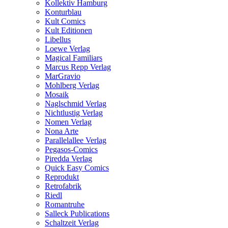
Kollektiv Hamburg
Konturblau
Kult Comics
Kult Editionen
Libellus
Loewe Verlag
Magical Familiars
Marcus Repp Verlag
MarGravio
Mohlberg Verlag
Mosaik
Naglschmid Verlag
Nichtlustig Verlag
Nomen Verlag
Nona Arte
Parallelallee Verlag
Pegasos-Comics
Piredda Verlag
Quick Easy Comics
Reprodukt
Retrofabrik
Riedl
Romantruhe
Salleck Publications
Schaltzeit Verlag