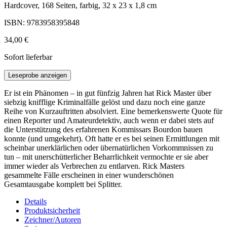
Hardcover, 168 Seiten, farbig, 32 x 23 x 1,8 cm
ISBN: 9783958395848
34,00 €
Sofort lieferbar
Leseprobe anzeigen
Er ist ein Phänomen – in gut fünfzig Jahren hat Rick Master über
siebzig knifflige Kriminalfälle gelöst und dazu noch eine ganze
Reihe von Kurzauftritten absolviert. Eine bemerkenswerte Quote für
einen Reporter und Amateurdetektiv, auch wenn er dabei stets auf
die Unterstützung des erfahrenen Kommissars Bourdon bauen
konnte (und umgekehrt). Oft hatte er es bei seinen Ermittlungen mit
scheinbar unerklärlichen oder übernatürlichen Vorkommnissen zu
tun – mit unerschütterlicher Beharrlichkeit vermochte er sie aber
immer wieder als Verbrechen zu entlarven. Rick Masters
gesammelte Fälle erscheinen in einer wunderschönen
Gesamtausgabe komplett bei Splitter.
Details
Produktsicherheit
Zeichner/Autoren