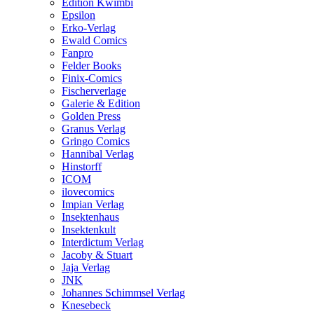
Edition Kwimbi
Epsilon
Erko-Verlag
Ewald Comics
Fanpro
Felder Books
Finix-Comics
Fischerverlage
Galerie & Edition
Golden Press
Granus Verlag
Gringo Comics
Hannibal Verlag
Hinstorff
ICOM
ilovecomics
Impian Verlag
Insektenhaus
Insektenkult
Interdictum Verlag
Jacoby & Stuart
Jaja Verlag
JNK
Johannes Schimmsel Verlag
Knesebeck