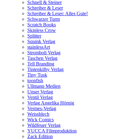
Schnell & Steiner
Schreiber & Leser
Schreiber & Leser: Alles Gute!
Schwarzer Turm
Scratch Books
Skinless Crow
Splitter
Squink Verlag
stainlessArt
Stromboli Verlag
Taschen Verlag
Tell Branding
Tintenkilby Verlag
Tiny Tusk
toonfish
Ullmann Medien
Unser Verlag
Ventil Verlag
Verlag Angelika Hörnig
Vermes-Verlag
Weissblech
Wick Comics
Wildfeuer Verlag
YUCCA Filmproduktion
Zack Edition