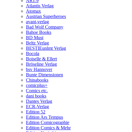
ART:9
Atlantis Verlag
Atomax
Austrian Superheroes
avant-verlag
Bad Wolf Company
Bahoe Books
BD Must
Beltz Verlag
BESTIEunlmt Verlag
Bocola
Boiselle & Ellert
Bröseline Verlag
bsv Hannover
Bunte Dimensionen
Chinabooks
comicplus+
Comics etc.
dani books
Dantes Verlag
ECR-Verlag
Edition 52
Edition Ars Tempus
Edition Comicographie
Edition Comics & Mehr