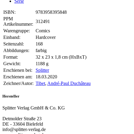
Serie
ISBN:
9783958395848
PPM
312491
Artikelnummer:
Warengruppe:
Comics
Einband:
Hardcover
Seitenzahl:
168
Abbildungen:
farbig
Format:
32 x 23 x 1,8 cm (HxBxT)
Gewicht:
1188 g
Erschienen bei:
Splitter
Erschienen am:
18.03.2020
Zeichner/Autor:
Tibet
,
André-Paul Duchâteau
Hersteller
Splitter Verlag GmbH & Co. KG
Detmolder Straße 23
DE - 33604 Bielefeld
info@splitter-verlag.de