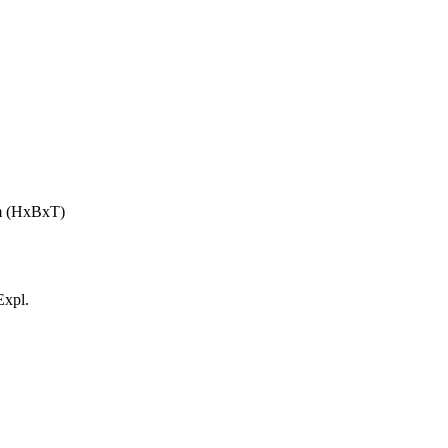
cm (HxBxT)
Expl.