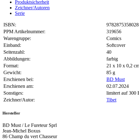
Produktsicherheit
Zeichner/Autoren
Serie
ISBN:
9782875358028
PPM Artikelnummer:
319656
Warengruppe:
Comics
Einband:
Softcover
Seitenzahl:
40
Abbildungen:
farbig
Format:
21 x 10 x 0,2 
Gewicht:
85 g
Erschienen bei:
BD Must
Erschienen am:
02.07.2024
Sonstiges:
limitert auf 300 
Zeichner/Autor:
Tibet
Hersteller
BD Must / Le Fureteur Sprl
Jean-Michel Boxus
86 Champ du vert Chasseur