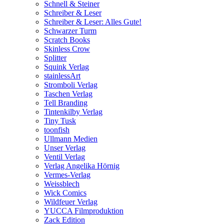
Schnell & Steiner
Schreiber & Leser
Schreiber & Leser: Alles Gute!
Schwarzer Turm
Scratch Books
Skinless Crow
Splitter
Squink Verlag
stainlessArt
Stromboli Verlag
Taschen Verlag
Tell Branding
Tintenkilby Verlag
Tiny Tusk
toonfish
Ullmann Medien
Unser Verlag
Ventil Verlag
Verlag Angelika Hörnig
Vermes-Verlag
Weissblech
Wick Comics
Wildfeuer Verlag
YUCCA Filmproduktion
Zack Edition