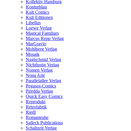
Kollektiv Hamburg
Konturblau
Kult Comics
Kult Editionen
Libellus
Loewe Verlag
Magical Familiars
Marcus Repp Verlag
MarGravio
Mohlberg Verlag
Mosaik
Naglschmid Verlag
Nichtlustig Verlag
Nomen Verlag
Nona Arte
Parallelallee Verlag
Pegasos-Comics
Piredda Verlag
Quick Easy Comics
Reprodukt
Retrofabrik
Riedl
Romantruhe
Salleck Publications
Schaltzeit Verlag