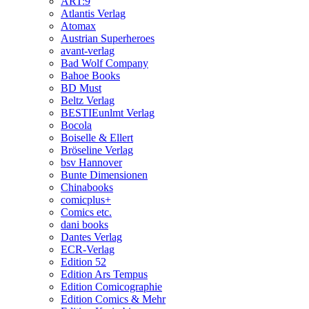
ART:9
Atlantis Verlag
Atomax
Austrian Superheroes
avant-verlag
Bad Wolf Company
Bahoe Books
BD Must
Beltz Verlag
BESTIEunlmt Verlag
Bocola
Boiselle & Ellert
Bröseline Verlag
bsv Hannover
Bunte Dimensionen
Chinabooks
comicplus+
Comics etc.
dani books
Dantes Verlag
ECR-Verlag
Edition 52
Edition Ars Tempus
Edition Comicographie
Edition Comics & Mehr