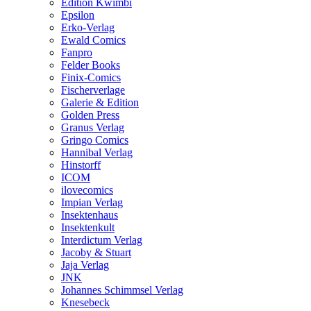
Edition Kwimbi
Epsilon
Erko-Verlag
Ewald Comics
Fanpro
Felder Books
Finix-Comics
Fischerverlage
Galerie & Edition
Golden Press
Granus Verlag
Gringo Comics
Hannibal Verlag
Hinstorff
ICOM
ilovecomics
Impian Verlag
Insektenhaus
Insektenkult
Interdictum Verlag
Jacoby & Stuart
Jaja Verlag
JNK
Johannes Schimmsel Verlag
Knesebeck