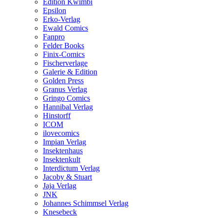
Edition Kwimbi
Epsilon
Erko-Verlag
Ewald Comics
Fanpro
Felder Books
Finix-Comics
Fischerverlage
Galerie & Edition
Golden Press
Granus Verlag
Gringo Comics
Hannibal Verlag
Hinstorff
ICOM
ilovecomics
Impian Verlag
Insektenhaus
Insektenkult
Interdictum Verlag
Jacoby & Stuart
Jaja Verlag
JNK
Johannes Schimmsel Verlag
Knesebeck