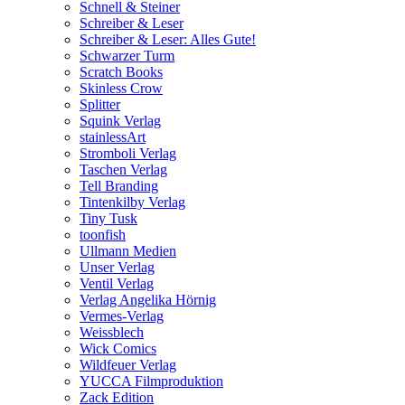
Schnell & Steiner
Schreiber & Leser
Schreiber & Leser: Alles Gute!
Schwarzer Turm
Scratch Books
Skinless Crow
Splitter
Squink Verlag
stainlessArt
Stromboli Verlag
Taschen Verlag
Tell Branding
Tintenkilby Verlag
Tiny Tusk
toonfish
Ullmann Medien
Unser Verlag
Ventil Verlag
Verlag Angelika Hörnig
Vermes-Verlag
Weissblech
Wick Comics
Wildfeuer Verlag
YUCCA Filmproduktion
Zack Edition