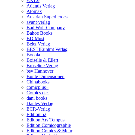
ART:9
Atlantis Verlag
Atomax
Austrian Superheroes
avant-verlag
Bad Wolf Company
Bahoe Books
BD Must
Beltz Verlag
BESTIEunlmt Verlag
Bocola
Boiselle & Ellert
Bröseline Verlag
bsv Hannover
Bunte Dimensionen
Chinabooks
comicplus+
Comics etc.
dani books
Dantes Verlag
ECR-Verlag
Edition 52
Edition Ars Tempus
Edition Comicographie
Edition Comics & Mehr