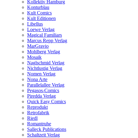
Kollektiv Hamburg
Konturblau
Kult Comics
Kult Editionen
Libellus
Loewe Verlag
Magical Familiars
Marcus Repp Verlag
MarGravio
Mohlberg Verlag
Mosaik
Naglschmid Verlag
Nichtlustig Verlag
Nomen Verlag
Nona Arte
Parallelallee Verlag
Pegasos-Comics
Piredda Verlag
Quick Easy Comics
Reprodukt
Retrofabrik
Riedl
Romantruhe
Salleck Publications
Schaltzeit Verlag