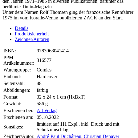
den Jahren 1971–1985 in diversen Publikationen, darunter das
berühmte Tintin-Magazin.
Unter dem Namen Rolf Thomsen ging der französische Rennfahrer
1975 im vom Koralle-Verlag publizierten ZACK an den Start.
Details
Produktsicherheit
Zeichner/Autoren
ISBN:
9783968041414
PPM
316577
Artikelnummer:
Warengruppe:
Comics
Einband:
Hardcover
Seitenzahl:
48
Abbildungen:
farbig
Format:
32 x 24 x 1 cm (HxBxT)
Gewicht:
586 g
Erschienen bei:
All Verlag
Erschienen am:
05.10.2022
limitiert auf 111 Expl., inkl. Druck und mit
Sonstiges:
Schutzumschlag
Zeichner/Autor:
André-Paul Duchâteau
,
Christian Denayer