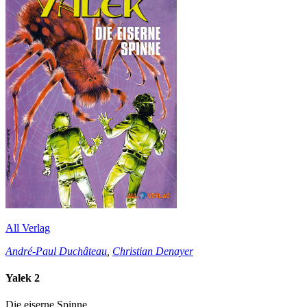
All Verlag
André-Paul Duchâteau
,
Christian Denayer
Yalek 2
Die eiserne Spinne