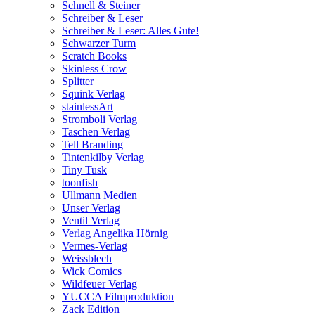
Schnell & Steiner
Schreiber & Leser
Schreiber & Leser: Alles Gute!
Schwarzer Turm
Scratch Books
Skinless Crow
Splitter
Squink Verlag
stainlessArt
Stromboli Verlag
Taschen Verlag
Tell Branding
Tintenkilby Verlag
Tiny Tusk
toonfish
Ullmann Medien
Unser Verlag
Ventil Verlag
Verlag Angelika Hörnig
Vermes-Verlag
Weissblech
Wick Comics
Wildfeuer Verlag
YUCCA Filmproduktion
Zack Edition