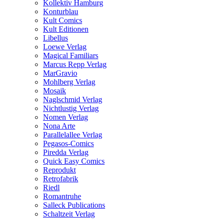
Kollektiv Hamburg
Konturblau
Kult Comics
Kult Editionen
Libellus
Loewe Verlag
Magical Familiars
Marcus Repp Verlag
MarGravio
Mohlberg Verlag
Mosaik
Naglschmid Verlag
Nichtlustig Verlag
Nomen Verlag
Nona Arte
Parallelallee Verlag
Pegasos-Comics
Piredda Verlag
Quick Easy Comics
Reprodukt
Retrofabrik
Riedl
Romantruhe
Salleck Publications
Schaltzeit Verlag