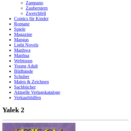
Zampano
Zauberstern
Zwerchfell
Comics für Kinder
Romane
Spiele
Magazine
Mangas
Light Novels
Manhwa
Manhua
Webtoons
Young Adult
Bildbände
Schuber
Malen & Zeichnen
Sachbücher
Aktuelle Verlagskataloge
Verkaufshilfen
Yalek 2