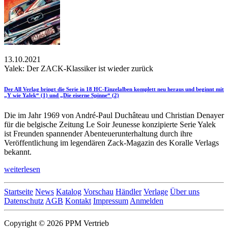
13.10.2021
Yalek: Der ZACK-Klassiker ist wieder zurück
Der All Verlag bringt die Serie in 18 HC-Einzelalben komplett neu heraus und beginnt mit
„Y wie Yalek“ (1) und „Die eiserne Spinne“ (2)
Die im Jahr 1969 von André-Paul Duchâteau und Christian Denayer
für die belgische Zeitung Le Soir Jeunesse konzipierte Serie Yalek
ist Freunden spannender Abenteuerunterhaltung durch ihre
Veröffentlichung im legendären Zack-Magazin des Koralle Verlags
bekannt.
weiterlesen
Startseite
News
Katalog
Vorschau
Händler
Verlage
Über uns
Datenschutz
AGB
Kontakt
Impressum
Anmelden
Copyright © 2026 PPM Vertrieb