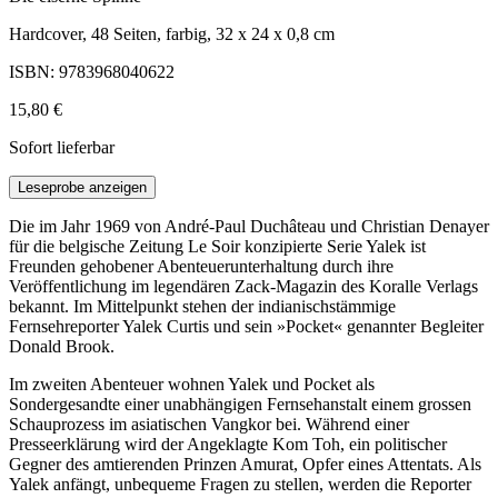
Hardcover, 48 Seiten, farbig, 32 x 24 x 0,8 cm
ISBN: 9783968040622
15,80 €
Sofort lieferbar
Leseprobe anzeigen
Die im Jahr 1969 von André-Paul Duchâteau und Christian Denayer
für die belgische Zeitung Le Soir konzipierte Serie Yalek ist
Freunden gehobener Abenteuerunterhaltung durch ihre
Veröffentlichung im legendären Zack-Magazin des Koralle Verlags
bekannt. Im Mittelpunkt stehen der indianischstämmige
Fernsehreporter Yalek Curtis und sein »Pocket« genannter Begleiter
Donald Brook.
Im zweiten Abenteuer wohnen Yalek und Pocket als
Sondergesandte einer unabhängigen Fernsehanstalt einem grossen
Schauprozess im asiatischen Vangkor bei. Während einer
Presseerklärung wird der Angeklagte Kom Toh, ein politischer
Gegner des amtierenden Prinzen Amurat, Opfer eines Attentats. Als
Yalek anfängt, unbequeme Fragen zu stellen, werden die Reporter