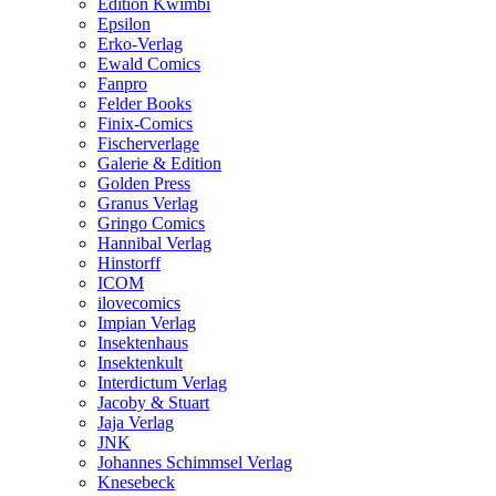
Edition Kwimbi
Epsilon
Erko-Verlag
Ewald Comics
Fanpro
Felder Books
Finix-Comics
Fischerverlage
Galerie & Edition
Golden Press
Granus Verlag
Gringo Comics
Hannibal Verlag
Hinstorff
ICOM
ilovecomics
Impian Verlag
Insektenhaus
Insektenkult
Interdictum Verlag
Jacoby & Stuart
Jaja Verlag
JNK
Johannes Schimmsel Verlag
Knesebeck