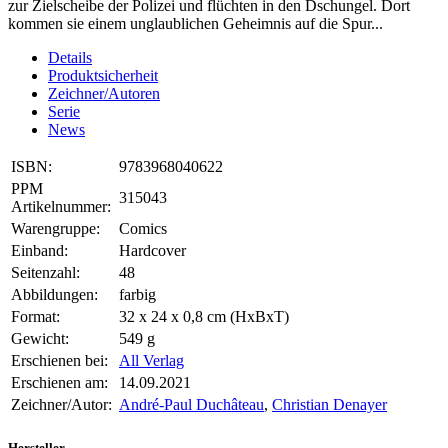
zur Zielscheibe der Polizei und flüchten in den Dschungel. Dort
kommen sie einem unglaublichen Geheimnis auf die Spur...
Details
Produktsicherheit
Zeichner/Autoren
Serie
News
ISBN:
9783968040622
PPM
315043
Artikelnummer:
Warengruppe:
Comics
Einband:
Hardcover
Seitenzahl:
48
Abbildungen:
farbig
Format:
32 x 24 x 0,8 cm (HxBxT)
Gewicht:
549 g
Erschienen bei:
All Verlag
Erschienen am:
14.09.2021
Zeichner/Autor:
André-Paul Duchâteau
,
Christian Denayer
Hersteller