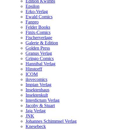
Edition Kwimbi
Epsilon
Erko-Verlag
Ewald Comics
Fanpro
Felder Books
Finix-Comics
Fischerverlage
Galerie & Edition
Golden Press
Granus Verlag
Gringo Comics
Hannibal Verlag
Hinstorff
ICOM
ilovecomics
Impian Verlag
Insektenhaus
Insektenkult
Interdictum Verlag
Jacoby & Stuart
Jaja Verlag
JNK
Johannes Schimmsel Verlag
Knesebeck