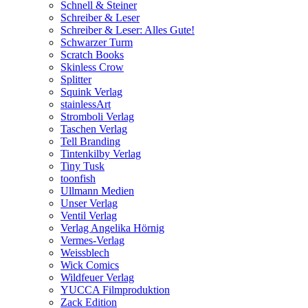
Schnell & Steiner
Schreiber & Leser
Schreiber & Leser: Alles Gute!
Schwarzer Turm
Scratch Books
Skinless Crow
Splitter
Squink Verlag
stainlessArt
Stromboli Verlag
Taschen Verlag
Tell Branding
Tintenkilby Verlag
Tiny Tusk
toonfish
Ullmann Medien
Unser Verlag
Ventil Verlag
Verlag Angelika Hörnig
Vermes-Verlag
Weissblech
Wick Comics
Wildfeuer Verlag
YUCCA Filmproduktion
Zack Edition