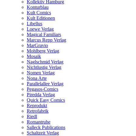
Kollektiv Hamburg
Konturblau
Kult Comics
Kult Editionen
Libellus
Loewe Verlag
Magical Familiars
Marcus Repp Verlag
MarGravio
Mohlberg Verlag
Mosaik
Naglschmid Verlag
Nichtlustig Verlag
Nomen Verlag
Nona Arte
Parallelallee Verlag
Pegasos-Comics
Piredda Verlag
Quick Easy Comics
Reprodukt
Retrofabrik
Riedl
Romantruhe
Salleck Publications
Schaltzeit Verlag