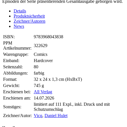
Episoden der Serie präsentierenden Gesamtausgabe geborgen wird.
Details
Produktsicherheit
Zeichner/Autoren
News
ISBN:
9783968043838
PPM
322629
Artikelnummer:
Warengruppe:
Comics
Einband:
Hardcover
Seitenzahl:
80
Abbildungen:
farbig
Format:
32 x 24 x 1,3 cm (HxBxT)
Gewicht:
745 g
Erschienen bei:
All Verlag
Erschienen am:
14.07.2026
limitiert auf 111 Expl., inkl. Druck und mit
Sonstiges:
Schutzumschlag
Zeichner/Autor:
Vicq
,
Daniel Hulet