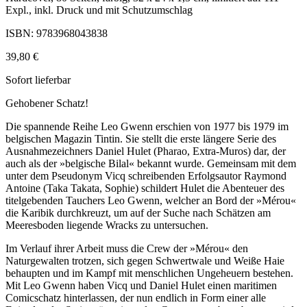
Expl., inkl. Druck und mit Schutzumschlag
ISBN: 9783968043838
39,80 €
Sofort lieferbar
Gehobener Schatz!
Die spannende Reihe Leo Gwenn erschien von 1977 bis 1979 im
belgischen Magazin Tintin. Sie stellt die erste längere Serie des
Ausnahmezeichners Daniel Hulet (Pharao, Extra-Muros) dar, der
auch als der »belgische Bilal« bekannt wurde. Gemeinsam mit dem
unter dem Pseudonym Vicq schreibenden Erfolgsautor Raymond
Antoine (Taka Takata, Sophie) schildert Hulet die Abenteuer des
titelgebenden Tauchers Leo Gwenn, welcher an Bord der »Mérou«
die Karibik durchkreuzt, um auf der Suche nach Schätzen am
Meeresboden liegende Wracks zu untersuchen.
Im Verlauf ihrer Arbeit muss die Crew der »Mérou« den
Naturgewalten trotzen, sich gegen Schwertwale und Weiße Haie
behaupten und im Kampf mit menschlichen Ungeheuern bestehen.
Mit Leo Gwenn haben Vicq und Daniel Hulet einen maritimen
Comicschatz hinterlassen, der nun endlich in Form einer alle