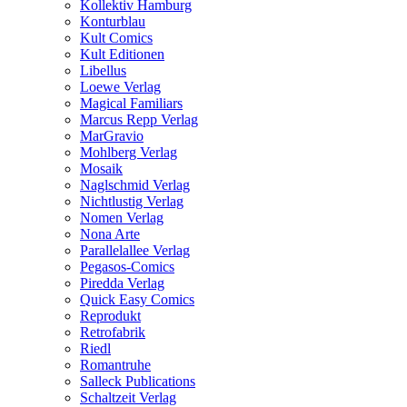
Kollektiv Hamburg
Konturblau
Kult Comics
Kult Editionen
Libellus
Loewe Verlag
Magical Familiars
Marcus Repp Verlag
MarGravio
Mohlberg Verlag
Mosaik
Naglschmid Verlag
Nichtlustig Verlag
Nomen Verlag
Nona Arte
Parallelallee Verlag
Pegasos-Comics
Piredda Verlag
Quick Easy Comics
Reprodukt
Retrofabrik
Riedl
Romantruhe
Salleck Publications
Schaltzeit Verlag