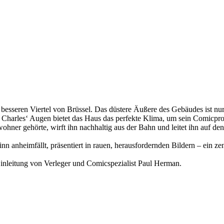
sseren Viertel von Brüssel. Das düstere Äußere des Gebäudes ist nur e
n Charles‘ Augen bietet das Haus das perfekte Klima, um sein Comicpro
ner gehörte, wirft ihn nachhaltig aus der Bahn und leitet ihn auf de
nn anheimfällt, präsentiert in rauen, herausfordernden Bildern – ein 
 Einleitung von Verleger und Comicspezialist Paul Herman.