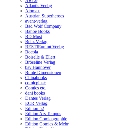
ART:9
Atlantis Verlag
Atomax
Austrian Superheroes
avant-verlag
Bad Wolf Company
Bahoe Books
BD Must
Beltz Verlag
BESTIEunlmt Verlag
Bocola
Boiselle & Ellert
Bröseline Verlag
bsv Hannover
Bunte Dimensionen
Chinabooks
comicplus+
Comics etc.
dani books
Dantes Verlag
ECR-Verlag
Edition 52
Edition Ars Tempus
Edition Comicographie
Edition Comics & Mehr