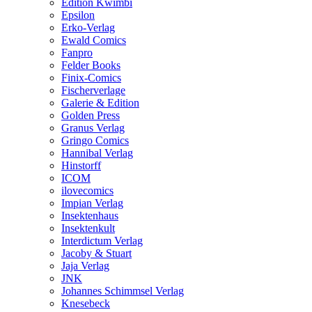
Edition Kwimbi
Epsilon
Erko-Verlag
Ewald Comics
Fanpro
Felder Books
Finix-Comics
Fischerverlage
Galerie & Edition
Golden Press
Granus Verlag
Gringo Comics
Hannibal Verlag
Hinstorff
ICOM
ilovecomics
Impian Verlag
Insektenhaus
Insektenkult
Interdictum Verlag
Jacoby & Stuart
Jaja Verlag
JNK
Johannes Schimmsel Verlag
Knesebeck