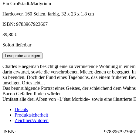
Ein Großstadt-Martyrium
Hardcover, 160 Seiten, farbig, 32 x 23 x 1,8 cm
ISBN: 9783967923667
39,80 €
Sofort lieferbar
Leseprobe anzeigen
Charles Haegeman besichtigt eine zu vermietende Wohnung in einem be
darin erwartet, sowie die verschrobenen Mieter, denen er begegnet. I
zu beenden. Doch der Fund eines Tagebuchs, das einem früheren Bewoh
unseligen Ortes lebt…
Das beunruhigende Porträt eines Geistes, der schleichend dem Wahnsi
Bacon Gefallen finden würden.
Umfasst alle drei Alben von »L’état Morbide« sowie eine illustrierte
Details
Produktsicherheit
Zeichner/Autoren
ISBN:
9783967923667