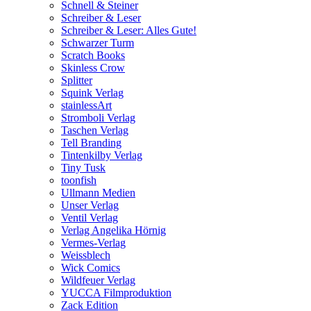
Schnell & Steiner
Schreiber & Leser
Schreiber & Leser: Alles Gute!
Schwarzer Turm
Scratch Books
Skinless Crow
Splitter
Squink Verlag
stainlessArt
Stromboli Verlag
Taschen Verlag
Tell Branding
Tintenkilby Verlag
Tiny Tusk
toonfish
Ullmann Medien
Unser Verlag
Ventil Verlag
Verlag Angelika Hörnig
Vermes-Verlag
Weissblech
Wick Comics
Wildfeuer Verlag
YUCCA Filmproduktion
Zack Edition