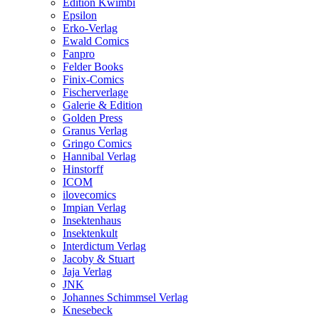
Edition Kwimbi
Epsilon
Erko-Verlag
Ewald Comics
Fanpro
Felder Books
Finix-Comics
Fischerverlage
Galerie & Edition
Golden Press
Granus Verlag
Gringo Comics
Hannibal Verlag
Hinstorff
ICOM
ilovecomics
Impian Verlag
Insektenhaus
Insektenkult
Interdictum Verlag
Jacoby & Stuart
Jaja Verlag
JNK
Johannes Schimmsel Verlag
Knesebeck