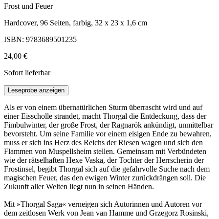
Frost und Feuer
Hardcover, 96 Seiten, farbig, 32 x 23 x 1,6 cm
ISBN: 9783689501235
24,00 €
Sofort lieferbar
Leseprobe anzeigen
Als er von einem übernatürlichen Sturm überrascht wird und auf
einer Eisscholle strandet, macht Thorgal die Entdeckung, dass der
Fimbulwinter, der große Frost, der Ragnarök ankündigt, unmittelbar
bevorsteht. Um seine Familie vor einem eisigen Ende zu bewahren,
muss er sich ins Herz des Reichs der Riesen wagen und sich den
Flammen von Muspellsheim stellen. Gemeinsam mit Verbündeten
wie der rätselhaften Hexe Vaska, der Tochter der Herrscherin der
Frostinsel, begibt Thorgal sich auf die gefahrvolle Suche nach dem
magischen Feuer, das den ewigen Winter zurückdrängen soll. Die
Zukunft aller Welten liegt nun in seinen Händen.
Mit »Thorgal Saga« verneigen sich Autorinnen und Autoren vor
dem zeitlosen Werk von Jean van Hamme und Grzegorz Rosinski,