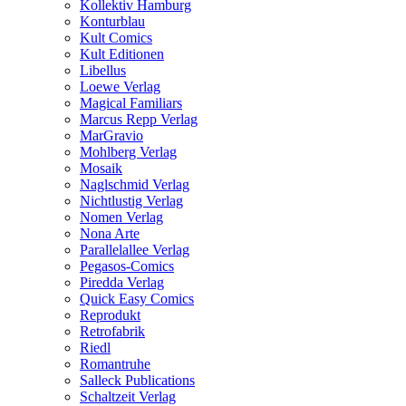
Kollektiv Hamburg
Konturblau
Kult Comics
Kult Editionen
Libellus
Loewe Verlag
Magical Familiars
Marcus Repp Verlag
MarGravio
Mohlberg Verlag
Mosaik
Naglschmid Verlag
Nichtlustig Verlag
Nomen Verlag
Nona Arte
Parallelallee Verlag
Pegasos-Comics
Piredda Verlag
Quick Easy Comics
Reprodukt
Retrofabrik
Riedl
Romantruhe
Salleck Publications
Schaltzeit Verlag