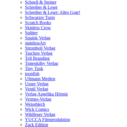
Schnell & Steiner
Schreiber & Leser
Schreiber & Leser: Alles Gute!
Schwarzer Turm
Scratch Books
Skinless Crow
Splitter
Squink Verlag
stainlessArt
Stromboli Verlag
Taschen Verlag
Tell Branding
Tintenkilby Verlag
Tiny Tusk
toonfish
Ullmann Medien
Unser Verlag
Ventil Verlag
Verlag Angelika Hörnig
Vermes-Verlag
Weissblech
Wick Comics
Wildfeuer Verlag
YUCCA Filmproduktion
Zack Edition