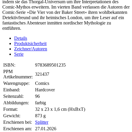
indem sie das Thorgal-Universum um ihre Interpretationen des
Comic-Mythos erweitern. Im vierten Band verlassen die Autoren der
Comic-Serie »Die Vier von der Baker Street« ihren wohlbekannten
Detektivfreund und ihr heimisches London, um ihre Leser auf ein
fantastisches Abenteuer inmitten nordischer Mythologie zu
entführen.
Details
Produktsicherheit
Zeichner/Autoren
Serie
ISBN:
9783689501235
PPM
321437
Artikelnummer:
Warengruppe:
Comics
Einband:
Hardcover
Seitenzahl:
96
Abbildungen:
farbig
Format:
32 x 23 x 1,6 cm (HxBxT)
Gewicht:
873 g
Erschienen bei:
Splitter
Erschienen am:
27.01.2026