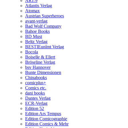
ART:9
Atlantis Verlag
Atomax
Austrian Superheroes
avant-verlag
Bad Wolf Company
Bahoe Books
BD Must
Beltz Verlag
BESTIEunlmt Verlag
Bocola
Boiselle & Ellert
Bröseline Verlag
bsv Hannover
Bunte Dimensionen
Chinabooks
comicplus+
Comics etc.
dani books
Dantes Verlag
ECR-Verlag
Edition 52
Edition Ars Tempus
Edition Comicographie
Edition Comics & Mehr